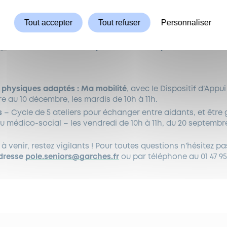
di 21 septembre de 14h à 19h, salle Colluci, pavé blanc, 44 
Tout accepter
Tout refuser
Personnaliser
ropose, tout au long de l’année, à travers le Pôle séniors,
di
, du mouvement et de la prévention de la perte d’autonomi
és physiques adaptés : Ma mobilité
, avec le Dispositif d’Appu
e au 10 décembre, les mardis de 10h à 11h.
s
– Cycle de 5 ateliers pour échanger entre aidants, et être
u médico-social – les vendredi de 10h à 11h, du 20 septembre
 à venir, restez vigilants ! Pour toutes questions n’hésitez p
adresse
pole.seniors@garches.fr
ou par téléphone au 01 47 95