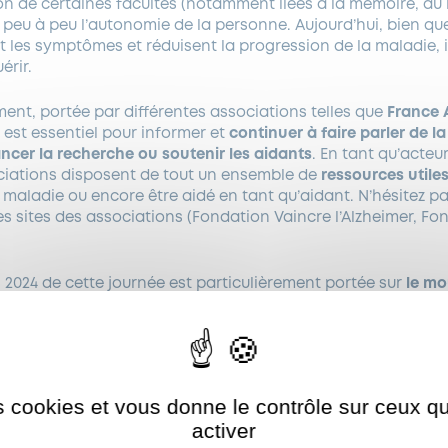
on de certaines facultés (notamment liées à la mémoire, au
te peu à peu l’autonomie de la personne. Aujourd’hui, bien qu
 les symptômes et réduisent la progression de la maladie, i
érir.
ment, portée par différentes associations telles que
France 
, est essentiel pour informer et
continuer à faire parler de l
ancer la recherche ou soutenir les aidants
. En tant qu’acteu
ciations disposent de tout un ensemble de
ressources utile
 maladie ou encore être aidé en tant qu’aidant. N’hésitez pa
 les sites des associations (Fondation Vaincre l’Alzheimer, Fo
n 2024 de cette journée est particulièrement portée sur
le mo
 de la prévention de la perte d’autonomie. Au programme de 
ition du Mémorun
– une course solidaire et accessible à tou
ance Alzheimer pour soutenir la recherche. Les
21 et 22 sept
es cookies et vous donne le contrôle sur ceux 
s :
https://memorun.francealzheimer.org/
)
Autoriser
ShareThis est désactivé.
activer
tands pour la journée mondiale Alzheimer
, évènement organ