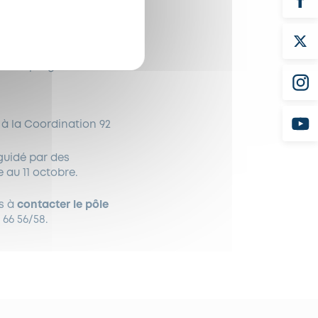
route du Pavé Blanc,
fférentes activités
e.
Au programme en
i à la Coordination 92
 guidé par des
 au 11 octobre.
as à
contacter le pôle
 66 56/58.