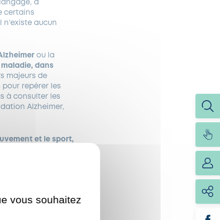
 langage, à
e certains
l n’existe aucun
Alzheimer
ou la
a maladie, dans
rs majeurs de
s
pour repérer les
s à consulter les
ndation Alzheimer,
uvement et le sport,
celle-ci :
s, portée par
embre
au bois de
que vous souhaitez
isé par France