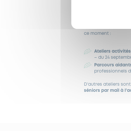
Alzheimer – same
Clamart.
La ville de Garches p
autour de la mémoire
ce moment :
Ateliers activit
– du 24 septembr
Parcours aidant
professionnels d
D’autres ateliers sont
séniors par mail à l’