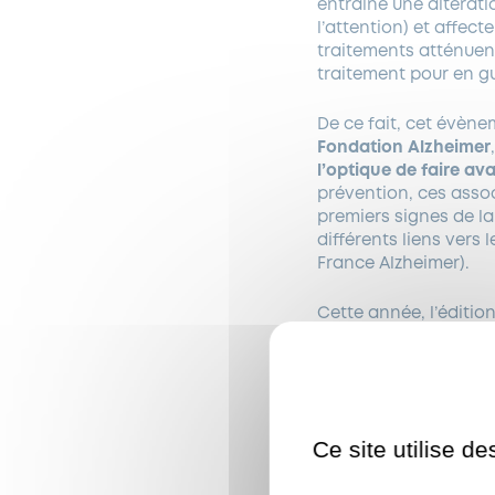
entraine une altérati
l’attention) et affec
traitements atténuent
traitement pour en gu
De ce fait, cet évène
Fondation Alzheimer
l’optique de faire av
prévention, ces asso
premiers signes de la
différents liens vers
France Alzheimer).
Cette année, l’éditio
un élément important
La deuxième éd
l’association Fr
Ce site utilise d
Vincennes ( info
Animations et s