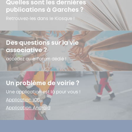
Quelles sont les dernières
publications à Garches ?
Retrouvez-les dans le Kiosque !
Des questions sur la vie
associative ?
accédez au e-forum dédié !
Un problème de voirie ?
Une application est là pour vous !
Application iOS
Application Android