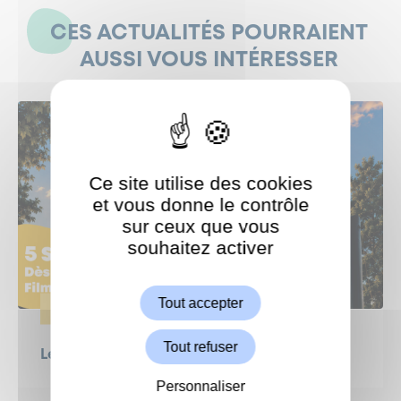
CES ACTUALITÉS POURRAIENT
AUSSI VOUS INTÉRESSER
Ce site utilise des cookies
et vous donne le contrôle
sur ceux que vous
souhaitez activer
ShareThis est désactivé.
Autoriser
Tout accepter
ÉVÈNEMENTS
Tout refuser
Le Grand Weekend : Ciné en plein air !
Personnaliser