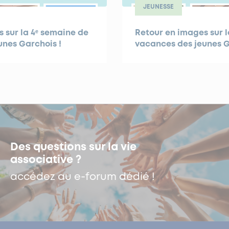
JEUNESSE
 sur la 4ᵉ semaine de
Retour en images sur l
unes Garchois !
vacances des jeunes G
Des questions sur la vie
associative ?
accédez au e-forum dédié !