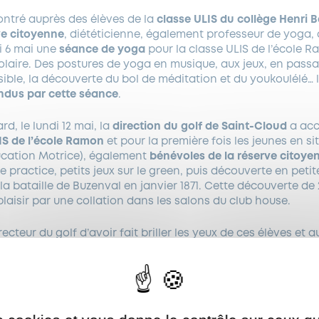
ontré auprès des élèves de la
classe ULIS du collège Henri 
ve citoyenne
, diététicienne, également professeur de yoga,
i 6 mai une
séance de yoga
pour la classe ULIS de l’école
olaire. Des postures de yoga en musique, aux jeux, en passa
sible, la découverte du bol de méditation et du youkoulélé… 
endus par cette séance
.
rd, le lundi 12 mai, la
direction du golf de Saint-Cloud
a acce
IS de l’école Ramon
et pour la première fois les jeunes en s
ucation Motrice), également
bénévoles de la réserve citoye
le practice, petits jeux sur le green, puis découverte en petit
 la bataille de Buzenval en janvier 1871. Cette découverte de
plaisir par une collation dans les salons du club house.
ecteur du golf d’avoir fait briller les yeux de ces élèves et 
llance, leur sens de l’écoute et leurs conseils avisés.