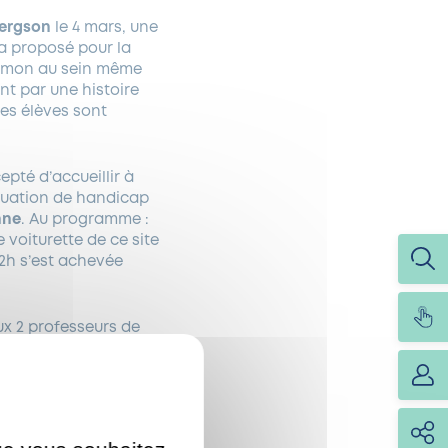
Bergson
le 4 mars, une
 a proposé pour la
 Ramon au sein même
nt par une histoire
les élèves sont
pté d’accueillir à
ituation de handicap
nne
. Au programme :
e voiturette de ce site
 2h s’est achevée
aux 2 professeurs de