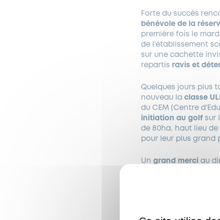
Forte du succès renc
bénévole de la réser
première fois le mard
de l’établissement sc
sur une cachette invi
repartis
ravis et dét
Quelques jours plus ta
nouveau la
classe UL
du CEM (Centre d’Ed
initiation au golf
sur 
de 80ha, haut lieu de
pour leur plus grand 
Un
grand merci
au dir
golf pour leur bienvei