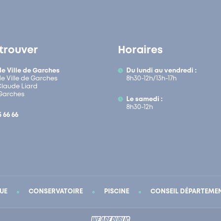
trouver
Horaires
de Ville de Garches
Du lundi au vendredi :
de Ville de Garches
8h30-12h/13h-17h
 Claude Liard
Garches
Le samedi :
8h30-12h
5 66 66
UE
CONSERVATOIRE
PISCINE
CONSEIL DÉPARTEME