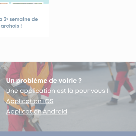
a 3ᵉ semaine de
archois !
Un problème de voirie ?
Une application est là pour vous !
Application iOS
Application Android