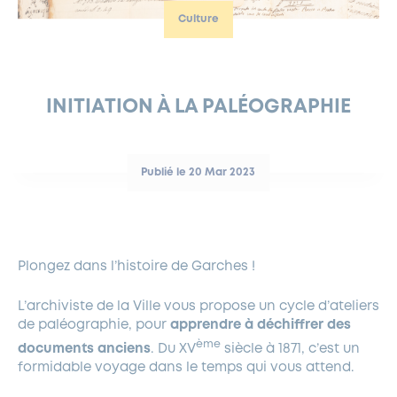
Culture
FERMETURES EXCEPTIONNELLES
HABITAT
LA MAISON D’AGLAÉ
INFORMATIONS PRATIQUES
VIE ÉCONOMIQUE
ESPACE COMMERÇANTS
LE BUDGET
BUDGET PARTICIPATIF
PARTENAIRES SOCIAUX
ANNÉE ANDRÉ MALRAUX À GARCHES 2026-2027
FONDS CULTUREL DE L’ERMITAGE
CULTE
ENVIRONNEMENT ET BIODIVERSITÉ
PLAN GRAND FROID
COMMUNICATIONS ADMINISTRATIVES
GÉRER MES DÉCHETS
LES AIDES
MIEUX CONSOMMER
VOTRE MAIRIE
PARTENAIRES INSTITUTIONNELS
ANCIENS COMBATTANTS ET MÉMOIRE
DÉVELOPPEMENT DURABLE
INITIATION À LA PALÉOGRAPHIE
PANNEAUX D’AFFICHAGE LIBRE
EAU POTABLE ET ASSAINISSEMENT
INFORMATIONS PRATIQUES
SUBVENTIONS
GRÖBENZELL
ÉCONOMIES D’ÉNERGIE
Publié le 20 Mar 2023
DÉCLARATION DE CATASTROPHE NATURELLE
LE BEGM THÉTIS
UNE NAISSANCE, UN ARBRE
NOUVEAUX ARRIVANTS
PARCS ET SQUARES DE LA VILLE
Plongez dans l’histoire de Garches !
LOCATION DE SALLES
L’archiviste de la Ville vous propose un cycle d’ateliers
DEMANDE D’ABATTAGE
de paléographie, pour
apprendre à déchiffrer des
ème
documents anciens
. Du XV
siècle à 1871, c’est un
formidable voyage dans le temps qui vous attend.
GESTION DU PATRIMOINE ARBORÉ