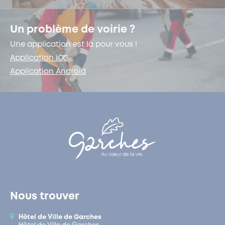
Un problème de voirie ?
Une application est là pour vous !
Application iOS
Application Android
Nous trouver
Hôtel de Ville de Garches