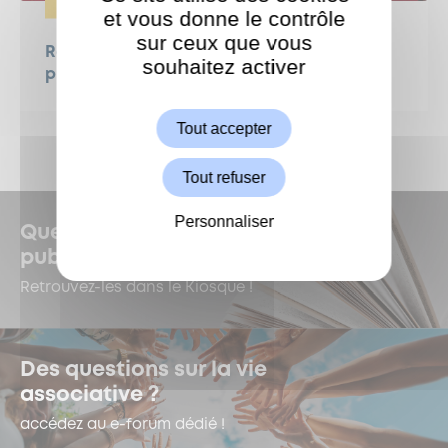
CULTURE
et vous donne le contrôle
sur ceux que vous
Retour en images sur la soirée de
souhaitez activer
ShareThis est désactivé.
présentation de la saison 2026-2027
Autoriser
Tout accepter
Tout refuser
Personnaliser
Quelles sont les dernières
publications à Garches ?
Retrouvez-les dans le Kiosque !
Des questions sur la vie
associative ?
accédez au e-forum dédié !