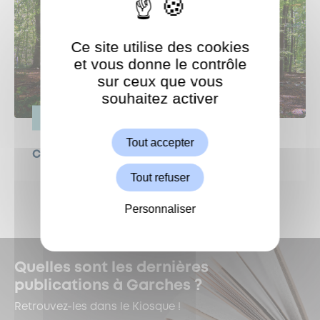
Ce site utilise des cookies
et vous donne le contrôle
sur ceux que vous
souhaitez activer
ShareThis est désactivé.
Autoriser
VIE PRATIQUE
Tout accepter
Canicule : protégeons nos forêts !
Tout refuser
Personnaliser
Quelles sont les dernières
publications à Garches ?
Retrouvez-les dans le Kiosque !