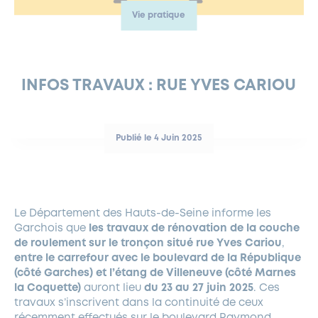
Vie pratique
FERMETURES EXCEPTIONNELLES
HABITAT
LA MAISON D’AGLAÉ
INFORMATIONS PRATIQUES
VIE ÉCONOMIQUE
ESPACE COMMERÇANTS
LE BUDGET
BUDGET PARTICIPATIF
PARTENAIRES SOCIAUX
ANNÉE ANDRÉ MALRAUX À GARCHES 2026-2027
FONDS CULTUREL DE L’ERMITAGE
CULTE
ENVIRONNEMENT ET BIODIVERSITÉ
PLAN GRAND FROID
COMMUNICATIONS ADMINISTRATIVES
GÉRER MES DÉCHETS
LES AIDES
MIEUX CONSOMMER
VOTRE MAIRIE
PARTENAIRES INSTITUTIONNELS
ANCIENS COMBATTANTS ET MÉMOIRE
DÉVELOPPEMENT DURABLE
INFOS TRAVAUX : RUE YVES CARIOU
PANNEAUX D’AFFICHAGE LIBRE
EAU POTABLE ET ASSAINISSEMENT
INFORMATIONS PRATIQUES
SUBVENTIONS
GRÖBENZELL
ÉCONOMIES D’ÉNERGIE
Publié le 4 Juin 2025
DÉCLARATION DE CATASTROPHE NATURELLE
LE BEGM THÉTIS
UNE NAISSANCE, UN ARBRE
NOUVEAUX ARRIVANTS
PARCS ET SQUARES DE LA VILLE
Le Département des Hauts-de-Seine informe les
Garchois que
les travaux de rénovation de la couche
LOCATION DE SALLES
de roulement sur le tronçon situé rue Yves Cariou
,
DEMANDE D’ABATTAGE
entre le carrefour avec le boulevard de la République
(côté Garches) et l’étang de Villeneuve (côté Marnes
la Coquette)
auront lieu
du 23 au 27 juin 2025
. Ces
GESTION DU PATRIMOINE ARBORÉ
travaux s’inscrivent dans la continuité de ceux
récemment effectués sur le boulevard Raymond