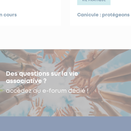
n cours
Canicule : protégeons 
Des questions sur la vie
associative ?
accédez au e-forum dédié !