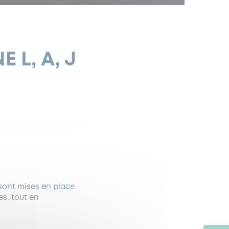
 L, A, J
sont mises en place
es, tout en