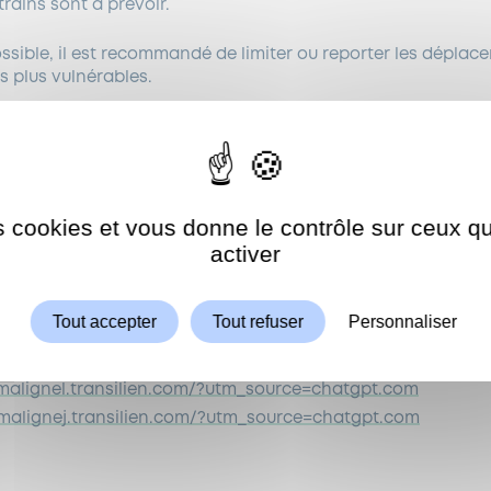
rains sont à prévoir.
ssible, il est recommandé de limiter ou reporter les dépl
s plus vulnérables.
en gare, pensez à vérifier les horaires de circulation de vos
de 17h sur :
-de-France Mobilités
es cookies et vous donne le contrôle sur ceux 
Autoriser
ShareThis est désactivé.
NCF Connect
activer
Tout accepter
Tout refuser
Personnaliser
n de la situation en temps réel :
/malignel.transilien.com/?utm_source=chatgpt.com
/malignej.transilien.com/?utm_source=chatgpt.com