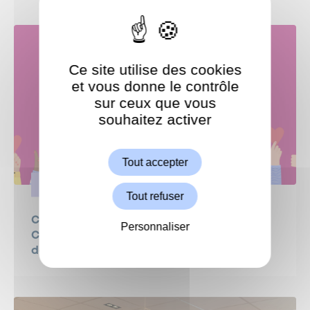
Ce site utilise des cookies
et vous donne le contrôle
sur ceux que vous
souhaitez activer
ShareThis est désactivé.
Autoriser
Tout accepter
SOLIDARITÉ
Tout refuser
Campagne de dons 2026 au profit du
Personnaliser
Centre Communal d’Action Sociale (CCAS)
de Garches