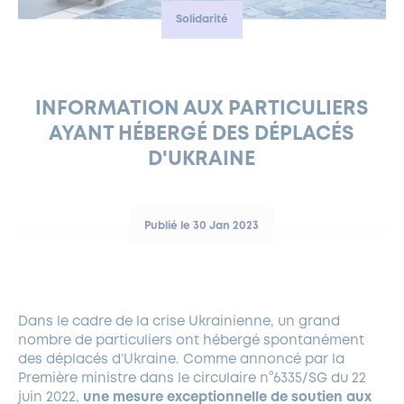
Solidarité
FERMETURES EXCEPTIONNELLES
HABITAT
LA MAISON D’AGLAÉ
INFORMATIONS PRATIQUES
VIE ÉCONOMIQUE
ESPACE COMMERÇANTS
LE BUDGET
BUDGET PARTICIPATIF
PARTENAIRES SOCIAUX
ANNÉE ANDRÉ MALRAUX À GARCHES 2026-2027
FONDS CULTUREL DE L’ERMITAGE
CULTE
ENVIRONNEMENT ET BIODIVERSITÉ
PLAN GRAND FROID
COMMUNICATIONS ADMINISTRATIVES
GÉRER MES DÉCHETS
LES AIDES
MIEUX CONSOMMER
VOTRE MAIRIE
PARTENAIRES INSTITUTIONNELS
ANCIENS COMBATTANTS ET MÉMOIRE
DÉVELOPPEMENT DURABLE
INFORMATION AUX PARTICULIERS
AYANT HÉBERGÉ DES DÉPLACÉS
PANNEAUX D’AFFICHAGE LIBRE
EAU POTABLE ET ASSAINISSEMENT
INFORMATIONS PRATIQUES
SUBVENTIONS
GRÖBENZELL
D'UKRAINE
ÉCONOMIES D’ÉNERGIE
DÉCLARATION DE CATASTROPHE NATURELLE
LE BEGM THÉTIS
UNE NAISSANCE, UN ARBRE
Publié le 30 Jan 2023
NOUVEAUX ARRIVANTS
PARCS ET SQUARES DE LA VILLE
LOCATION DE SALLES
Dans le cadre de la crise Ukrainienne, un grand
DEMANDE D’ABATTAGE
nombre de particuliers ont hébergé spontanément
des déplacés d’Ukraine. Comme annoncé par la
GESTION DU PATRIMOINE ARBORÉ
Première ministre dans le circulaire n°6335/SG du 22
juin 2022,
une mesure exceptionnelle de soutien aux