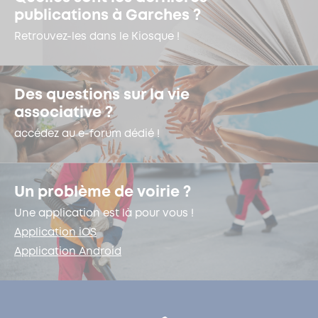
publications à Garches ?
Retrouvez-les dans le Kiosque !
Des questions sur la vie
associative ?
accédez au e-forum dédié !
Un problème de voirie ?
Une application est là pour vous !
Application iOS
Application Android