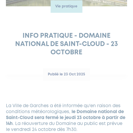
Vie pratique
FERMETURES EXCEPTIONNELLES
HABITAT
LA MAISON D’AGLAÉ
INFORMATIONS PRATIQUES
VIE ÉCONOMIQUE
ESPACE COMMERÇANTS
LE BUDGET
BUDGET PARTICIPATIF
PARTENAIRES SOCIAUX
ANNÉE ANDRÉ MALRAUX À GARCHES 2026-2027
FONDS CULTUREL DE L’ERMITAGE
CULTE
ENVIRONNEMENT ET BIODIVERSITÉ
PLAN GRAND FROID
COMMUNICATIONS ADMINISTRATIVES
GÉRER MES DÉCHETS
LES AIDES
MIEUX CONSOMMER
VOTRE MAIRIE
PARTENAIRES INSTITUTIONNELS
ANCIENS COMBATTANTS ET MÉMOIRE
DÉVELOPPEMENT DURABLE
INFO PRATIQUE - DOMAINE
NATIONAL DE SAINT-CLOUD - 23
PANNEAUX D’AFFICHAGE LIBRE
EAU POTABLE ET ASSAINISSEMENT
INFORMATIONS PRATIQUES
SUBVENTIONS
GRÖBENZELL
OCTOBRE
ÉCONOMIES D’ÉNERGIE
DÉCLARATION DE CATASTROPHE NATURELLE
LE BEGM THÉTIS
UNE NAISSANCE, UN ARBRE
Publié le 23 Oct 2025
NOUVEAUX ARRIVANTS
PARCS ET SQUARES DE LA VILLE
LOCATION DE SALLES
La Ville de Garches a été informée qu’en raison des
DEMANDE D’ABATTAGE
conditions météorologiques,
le Domaine national de
Saint-Cloud sera fermé le jeudi 23 octobre à partir de
14h
. La réouverture du Domaine au public est prévue
GESTION DU PATRIMOINE ARBORÉ
le vendredi 24 octobre dès 7h30.