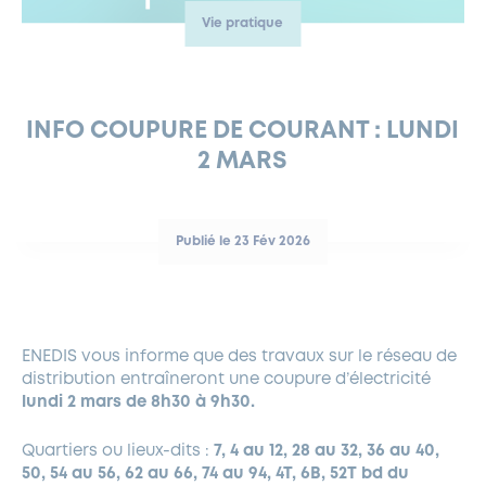
Vie pratique
FERMETURES EXCEPTIONNELLES
HABITAT
LA MAISON D’AGLAÉ
INFORMATIONS PRATIQUES
VIE ÉCONOMIQUE
ESPACE COMMERÇANTS
LE BUDGET
BUDGET PARTICIPATIF
PARTENAIRES SOCIAUX
ANNÉE ANDRÉ MALRAUX À GARCHES 2026-2027
FONDS CULTUREL DE L’ERMITAGE
CULTE
ENVIRONNEMENT ET BIODIVERSITÉ
PLAN GRAND FROID
COMMUNICATIONS ADMINISTRATIVES
GÉRER MES DÉCHETS
LES AIDES
MIEUX CONSOMMER
VOTRE MAIRIE
PARTENAIRES INSTITUTIONNELS
ANCIENS COMBATTANTS ET MÉMOIRE
DÉVELOPPEMENT DURABLE
INFO COUPURE DE COURANT : LUNDI
2 MARS
PANNEAUX D’AFFICHAGE LIBRE
EAU POTABLE ET ASSAINISSEMENT
INFORMATIONS PRATIQUES
SUBVENTIONS
GRÖBENZELL
ÉCONOMIES D’ÉNERGIE
DÉCLARATION DE CATASTROPHE NATURELLE
LE BEGM THÉTIS
Publié le 23 Fév 2026
UNE NAISSANCE, UN ARBRE
NOUVEAUX ARRIVANTS
PARCS ET SQUARES DE LA VILLE
ENEDIS vous informe que des travaux sur le réseau de
LOCATION DE SALLES
distribution entraîneront une coupure d’électricité
DEMANDE D’ABATTAGE
lundi 2 mars de 8h30 à 9h30.
Quartiers ou lieux-dits :
7, 4 au 12, 28 au 32, 36 au 40,
GESTION DU PATRIMOINE ARBORÉ
50, 54 au 56, 62 au 66, 74 au 94, 4T, 6B, 52T bd du