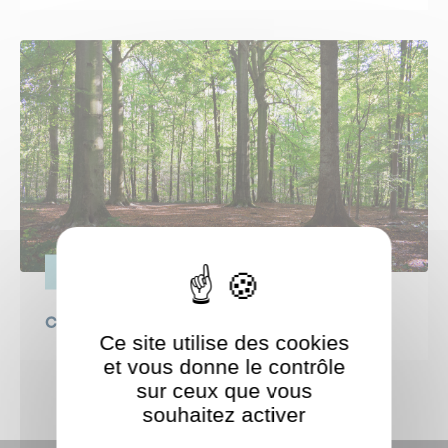
VIE PRATIQUE
Canicule : protégeons nos forêts !
Ce site utilise des cookies
et vous donne le contrôle
sur ceux que vous
souhaitez activer
ShareThis est désactivé.
Autoriser