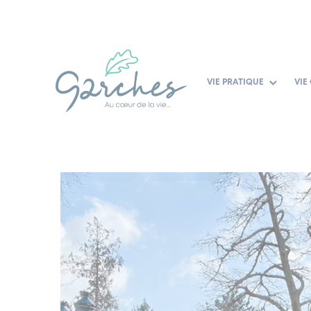
Panneau de gestion des cookies
Aller
au
contenu
VIE PRATIQUE
VIE