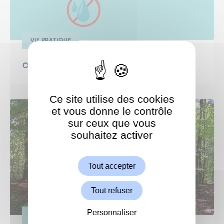
VIE PRATIQUE
Coupure d'eau en cours
Ce site utilise des cookies
et vous donne le contrôle
sur ceux que vous
souhaitez activer
ShareThis est désactivé.
Autoriser
Tout accepter
Tout refuser
Personnaliser
VIE PRATIQUE