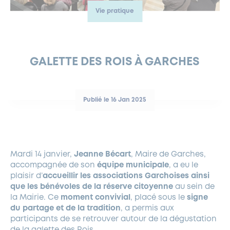
Vie pratique
FERMETURES EXCEPTIONNELLES
HABITAT
LA MAISON D’AGLAÉ
INFORMATIONS PRATIQUES
VIE ÉCONOMIQUE
ESPACE COMMERÇANTS
LE BUDGET
BUDGET PARTICIPATIF
PARTENAIRES SOCIAUX
ANNÉE ANDRÉ MALRAUX À GARCHES 2026-2027
FONDS CULTUREL DE L’ERMITAGE
CULTE
ENVIRONNEMENT ET BIODIVERSITÉ
PLAN GRAND FROID
COMMUNICATIONS ADMINISTRATIVES
GÉRER MES DÉCHETS
LES AIDES
MIEUX CONSOMMER
VOTRE MAIRIE
PARTENAIRES INSTITUTIONNELS
ANCIENS COMBATTANTS ET MÉMOIRE
DÉVELOPPEMENT DURABLE
GALETTE DES ROIS À GARCHES
PANNEAUX D’AFFICHAGE LIBRE
EAU POTABLE ET ASSAINISSEMENT
INFORMATIONS PRATIQUES
SUBVENTIONS
GRÖBENZELL
ÉCONOMIES D’ÉNERGIE
Publié le 16 Jan 2025
DÉCLARATION DE CATASTROPHE NATURELLE
LE BEGM THÉTIS
UNE NAISSANCE, UN ARBRE
NOUVEAUX ARRIVANTS
PARCS ET SQUARES DE LA VILLE
Mardi 14 janvier,
Jeanne Bécart
, Maire de Garches,
accompagnée de son
équipe municipale
, a eu le
LOCATION DE SALLES
plaisir d’
accueillir les associations Garchoises ainsi
DEMANDE D’ABATTAGE
que les bénévoles de la réserve citoyenne
au sein de
la Mairie. Ce
moment convivial
, placé sous le
signe
du partage et de la tradition
, a permis aux
GESTION DU PATRIMOINE ARBORÉ
participants de se retrouver autour de la dégustation
de la galette des Rois.