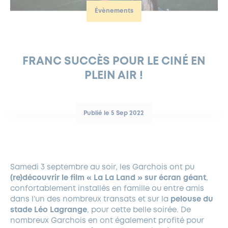
Évènements
FERMETURES EXCEPTIONNELLES
HABITAT
LA MAISON D’AGLAÉ
INFORMATIONS PRATIQUES
VIE ÉCONOMIQUE
ESPACE COMMERÇANTS
LE BUDGET
BUDGET PARTICIPATIF
PARTENAIRES SOCIAUX
ANNÉE ANDRÉ MALRAUX À GARCHES 2026-2027
FONDS CULTUREL DE L’ERMITAGE
CULTE
ENVIRONNEMENT ET BIODIVERSITÉ
PLAN GRAND FROID
COMMUNICATIONS ADMINISTRATIVES
GÉRER MES DÉCHETS
LES AIDES
MIEUX CONSOMMER
VOTRE MAIRIE
PARTENAIRES INSTITUTIONNELS
ANCIENS COMBATTANTS ET MÉMOIRE
DÉVELOPPEMENT DURABLE
FRANC SUCCÈS POUR LE CINÉ EN
PLEIN AIR !
PANNEAUX D’AFFICHAGE LIBRE
EAU POTABLE ET ASSAINISSEMENT
INFORMATIONS PRATIQUES
SUBVENTIONS
GRÖBENZELL
ÉCONOMIES D’ÉNERGIE
DÉCLARATION DE CATASTROPHE NATURELLE
LE BEGM THÉTIS
Publié le 5 Sep 2022
UNE NAISSANCE, UN ARBRE
NOUVEAUX ARRIVANTS
PARCS ET SQUARES DE LA VILLE
Samedi 3 septembre au soir, les Garchois ont pu
LOCATION DE SALLES
(re)découvrir le film « La La Land » sur écran géant
,
DEMANDE D’ABATTAGE
confortablement installés en famille ou entre amis
dans l’un des nombreux transats et sur la
pelouse du
stade Léo Lagrange
, pour cette belle soirée. De
GESTION DU PATRIMOINE ARBORÉ
nombreux Garchois en ont également profité pour