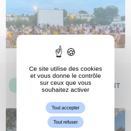
Ce site utilise des cookies
et vous donne le contrôle
sur ceux que vous
CES ACTUALITÉS POURRAIENT
souhaitez activer
ShareThis est désactivé.
AUSSI VOUS INTÉRESSER
Autoriser
Tout accepter
Tout refuser