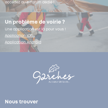
accédez au e-forum dédié !
Un problème de voirie ?
Une application est là pour vous !
Application iOS
Application Android
Nous trouver