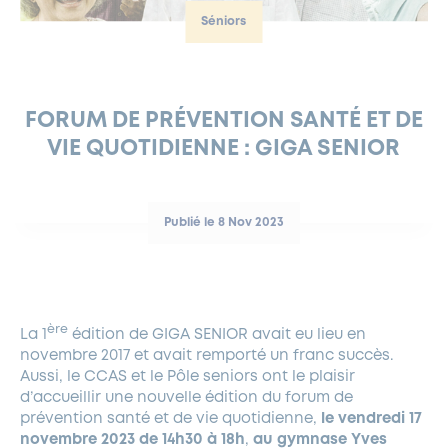
Séniors
FERMETURES EXCEPTIONNELLES
HABITAT
LA MAISON D’AGLAÉ
INFORMATIONS PRATIQUES
VIE ÉCONOMIQUE
ESPACE COMMERÇANTS
LE BUDGET
BUDGET PARTICIPATIF
PARTENAIRES SOCIAUX
ANNÉE ANDRÉ MALRAUX À GARCHES 2026-2027
FONDS CULTUREL DE L’ERMITAGE
CULTE
ENVIRONNEMENT ET BIODIVERSITÉ
PLAN GRAND FROID
COMMUNICATIONS ADMINISTRATIVES
GÉRER MES DÉCHETS
LES AIDES
MIEUX CONSOMMER
VOTRE MAIRIE
PARTENAIRES INSTITUTIONNELS
ANCIENS COMBATTANTS ET MÉMOIRE
DÉVELOPPEMENT DURABLE
FORUM DE PRÉVENTION SANTÉ ET DE
VIE QUOTIDIENNE : GIGA SENIOR
PANNEAUX D’AFFICHAGE LIBRE
EAU POTABLE ET ASSAINISSEMENT
INFORMATIONS PRATIQUES
SUBVENTIONS
GRÖBENZELL
ÉCONOMIES D’ÉNERGIE
DÉCLARATION DE CATASTROPHE NATURELLE
LE BEGM THÉTIS
Publié le 8 Nov 2023
UNE NAISSANCE, UN ARBRE
NOUVEAUX ARRIVANTS
PARCS ET SQUARES DE LA VILLE
ère
La 1
édition de GIGA SENIOR avait eu lieu en
LOCATION DE SALLES
novembre 2017 et avait remporté un franc succès.
DEMANDE D’ABATTAGE
Aussi, le CCAS et le Pôle seniors ont le plaisir
d’accueillir une nouvelle édition du forum de
GESTION DU PATRIMOINE ARBORÉ
prévention santé et de vie quotidienne,
le vendredi 17
novembre 2023 de 14h30 à 18h
,
au gymnase Yves