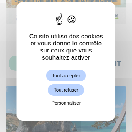
Ce site utilise des cookies
et vous donne le contrôle
sur ceux que vous
souhaitez activer
ShareThis est désactivé.
CES ACTUALITÉS POURRAIENT
Autoriser
AUSSI VOUS INTÉRESSER
Tout accepter
Tout refuser
Personnaliser