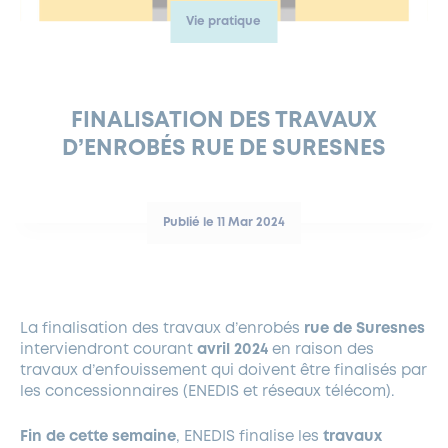
Vie pratique
FERMETURES EXCEPTIONNELLES
HABITAT
LA MAISON D’AGLAÉ
INFORMATIONS PRATIQUES
VIE ÉCONOMIQUE
ESPACE COMMERÇANTS
LE BUDGET
BUDGET PARTICIPATIF
PARTENAIRES SOCIAUX
ANNÉE ANDRÉ MALRAUX À GARCHES 2026-2027
FONDS CULTUREL DE L’ERMITAGE
CULTE
ENVIRONNEMENT ET BIODIVERSITÉ
PLAN GRAND FROID
COMMUNICATIONS ADMINISTRATIVES
GÉRER MES DÉCHETS
LES AIDES
MIEUX CONSOMMER
VOTRE MAIRIE
PARTENAIRES INSTITUTIONNELS
ANCIENS COMBATTANTS ET MÉMOIRE
DÉVELOPPEMENT DURABLE
FINALISATION DES TRAVAUX
D’ENROBÉS RUE DE SURESNES
PANNEAUX D’AFFICHAGE LIBRE
EAU POTABLE ET ASSAINISSEMENT
INFORMATIONS PRATIQUES
SUBVENTIONS
GRÖBENZELL
ÉCONOMIES D’ÉNERGIE
DÉCLARATION DE CATASTROPHE NATURELLE
LE BEGM THÉTIS
Publié le 11 Mar 2024
UNE NAISSANCE, UN ARBRE
NOUVEAUX ARRIVANTS
PARCS ET SQUARES DE LA VILLE
La finalisation des travaux d’enrobés
rue de Suresnes
LOCATION DE SALLES
interviendront courant
avril 2024
en raison des
DEMANDE D’ABATTAGE
travaux d’enfouissement qui doivent être finalisés par
les concessionnaires (ENEDIS et réseaux télécom).
GESTION DU PATRIMOINE ARBORÉ
Fin de cette semaine
, ENEDIS finalise les
travaux