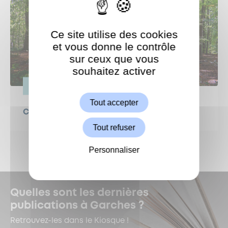
Ce site utilise des cookies
et vous donne le contrôle
sur ceux que vous
souhaitez activer
ShareThis est désactivé.
Autoriser
VIE PRATIQUE
Tout accepter
Canicule : protégeons nos forêts !
Tout refuser
Personnaliser
Quelles sont les dernières
publications à Garches ?
Retrouvez-les dans le Kiosque !