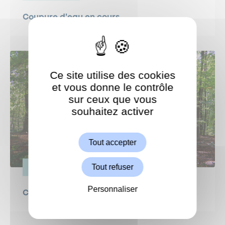
Coupure d'eau en cours
Ce site utilise des cookies
et vous donne le contrôle
sur ceux que vous
souhaitez activer
ShareThis est désactivé.
Autoriser
Tout accepter
Tout refuser
VIE PRATIQUE
Personnaliser
Canicule : protégeons nos forêts !