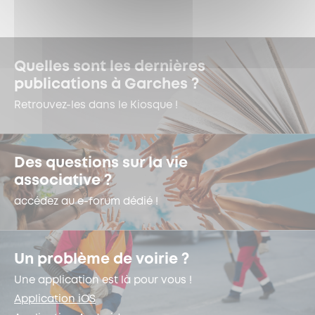
Quelles sont les dernières
publications à Garches ?
Retrouvez-les dans le Kiosque !
Des questions sur la vie
associative ?
accédez au e-forum dédié !
Un problème de voirie ?
Une application est là pour vous !
Application iOS