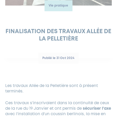
Vie pratique
FERMETURES EXCEPTIONNELLES
HABITAT
LA MAISON D’AGLAÉ
INFORMATIONS PRATIQUES
VIE ÉCONOMIQUE
ESPACE COMMERÇANTS
LE BUDGET
BUDGET PARTICIPATIF
PARTENAIRES SOCIAUX
ANNÉE ANDRÉ MALRAUX À GARCHES 2026-2027
FONDS CULTUREL DE L’ERMITAGE
CULTE
ENVIRONNEMENT ET BIODIVERSITÉ
PLAN GRAND FROID
COMMUNICATIONS ADMINISTRATIVES
GÉRER MES DÉCHETS
LES AIDES
MIEUX CONSOMMER
VOTRE MAIRIE
PARTENAIRES INSTITUTIONNELS
ANCIENS COMBATTANTS ET MÉMOIRE
DÉVELOPPEMENT DURABLE
FINALISATION DES TRAVAUX ALLÉE DE
LA PELLETIÈRE
PANNEAUX D’AFFICHAGE LIBRE
EAU POTABLE ET ASSAINISSEMENT
INFORMATIONS PRATIQUES
SUBVENTIONS
GRÖBENZELL
ÉCONOMIES D’ÉNERGIE
DÉCLARATION DE CATASTROPHE NATURELLE
LE BEGM THÉTIS
Publié le 31 Oct 2024
UNE NAISSANCE, UN ARBRE
NOUVEAUX ARRIVANTS
PARCS ET SQUARES DE LA VILLE
Les travaux Allée de la Pelletière sont à présent
LOCATION DE SALLES
terminés.
DEMANDE D’ABATTAGE
Ces travaux s’inscrivaient dans la continuité de ceux
de la rue du 19 Janvier et ont permis de
sécuriser l’axe
GESTION DU PATRIMOINE ARBORÉ
avec l’installation d’un coussin berlinois, la mise en