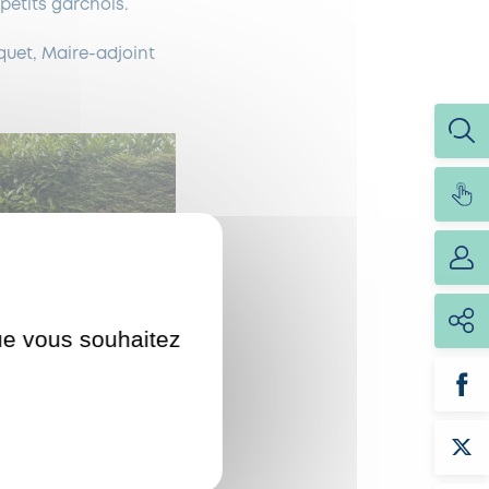
petits garchois.
uet, Maire-adjoint
que vous souhaitez