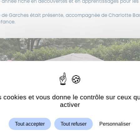
 année riche en découvertes et en apprentissages pour les 
 de Garches était présente, accompagnée de Charlotte Baq
nfance.
es cookies et vous donne le contrôle sur ceux 
Autoriser
ShareThis est désactivé.
activer
Tout accepter
Tout refuser
Personnaliser