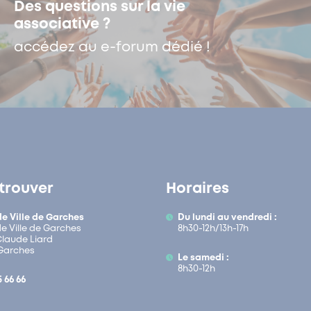
Des questions sur la vie
associative ?
accédez au e-forum dédié !
trouver
Horaires
de Ville de Garches
Du lundi au vendredi :
de Ville de Garches
8h30-12h/13h-17h
 Claude Liard
Garches
Le samedi :
8h30-12h
5 66 66