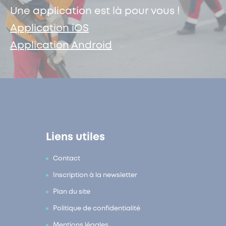
Une application est là pour vous !
Application iOS
Application Android
Liens utiles
Contact
Inscription à la newsletter
Plan du site
Politique de confidentialité
Mentions légales