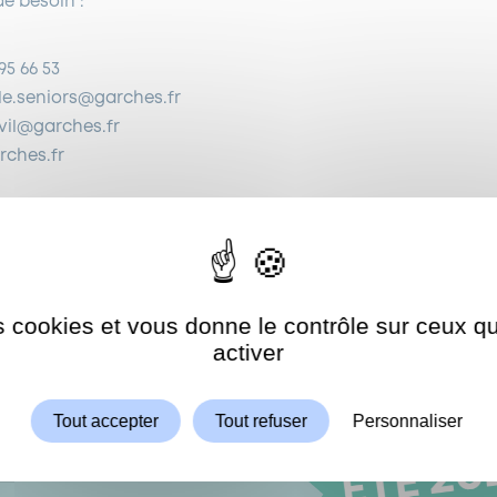
e besoin :
95 66 53
ole.seniors@garches.fr
civil@garches.fr
ches.fr
réhension.
es cookies et vous donne le contrôle sur ceux 
Autoriser
ShareThis est désactivé.
activer
Tout accepter
Tout refuser
Personnaliser