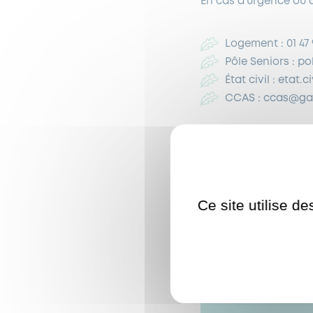
En cas d’urgence ou d
Logement : 01 47 
Pôle Seniors : p
État civil : etat.
CCAS : ccas@gar
Merci de votre comp
Ce site utilise d