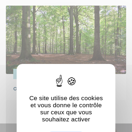
VIE PRATIQUE
Canicule : protégeons nos forêts !
Ce site utilise des cookies
et vous donne le contrôle
sur ceux que vous
souhaitez activer
ShareThis est désactivé.
Autoriser