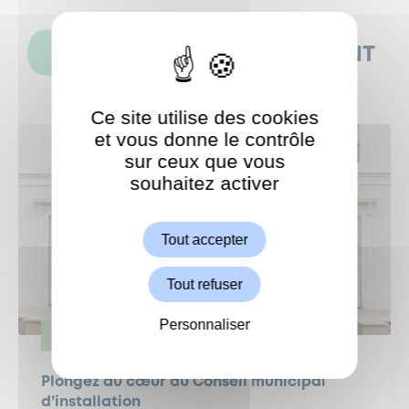
CES ACTUALITÉS POURRAIENT
AUSSI VOUS INTÉRESSER
Ce site utilise des cookies
et vous donne le contrôle
sur ceux que vous
souhaitez activer
ShareThis est désactivé.
Autoriser
Tout accepter
Tout refuser
Personnaliser
VIE POLITIQUE
Plongez au cœur du Conseil municipal
d’installation