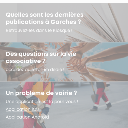
Quelles sont les dernières
publications à Garches ?
Retrouvez-les dans le Kiosque !
Des questions sur la vie
associative ?
accédez au e-forum dédié !
Un problème de voirie ?
Une application est là pour vous !
Application iOS
Application Android