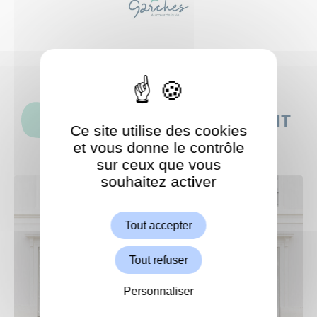
CES ACTUALITÉS POURRAIENT
Ce site utilise des cookies
AUSSI VOUS INTÉRESSER
et vous donne le contrôle
sur ceux que vous
souhaitez activer
ShareThis est désactivé.
Autoriser
Tout accepter
Tout refuser
Personnaliser