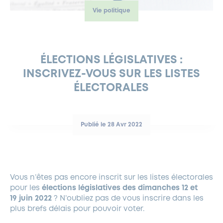
Vie politique
FERMETURES EXCEPTIONNELLES
HABITAT
LA MAISON D’AGLAÉ
INFORMATIONS PRATIQUES
VIE ÉCONOMIQUE
ESPACE COMMERÇANTS
LE BUDGET
BUDGET PARTICIPATIF
PARTENAIRES SOCIAUX
ANNÉE ANDRÉ MALRAUX À GARCHES 2026-2027
FONDS CULTUREL DE L’ERMITAGE
CULTE
ENVIRONNEMENT ET BIODIVERSITÉ
PLAN GRAND FROID
COMMUNICATIONS ADMINISTRATIVES
GÉRER MES DÉCHETS
LES AIDES
MIEUX CONSOMMER
VOTRE MAIRIE
PARTENAIRES INSTITUTIONNELS
ANCIENS COMBATTANTS ET MÉMOIRE
DÉVELOPPEMENT DURABLE
ÉLECTIONS LÉGISLATIVES :
INSCRIVEZ-VOUS SUR LES LISTES
PANNEAUX D’AFFICHAGE LIBRE
EAU POTABLE ET ASSAINISSEMENT
INFORMATIONS PRATIQUES
SUBVENTIONS
GRÖBENZELL
ÉLECTORALES
ÉCONOMIES D’ÉNERGIE
DÉCLARATION DE CATASTROPHE NATURELLE
LE BEGM THÉTIS
UNE NAISSANCE, UN ARBRE
Publié le 28 Avr 2022
NOUVEAUX ARRIVANTS
PARCS ET SQUARES DE LA VILLE
LOCATION DE SALLES
Vous n’êtes pas encore inscrit sur les listes électorales
DEMANDE D’ABATTAGE
pour les
élections législatives des dimanches 12 et
19 juin 2022
? N’oubliez pas de vous inscrire dans les
GESTION DU PATRIMOINE ARBORÉ
plus brefs délais pour pouvoir voter.