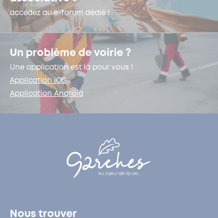
accédez au e-forum dédié !
Un problème de voirie ?
Une application est là pour vous !
Application iOS
Application Android
Nous trouver