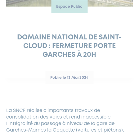
Espace Public
FERMETURES EXCEPTIONNELLES
HABITAT
LA MAISON D’AGLAÉ
INFORMATIONS PRATIQUES
VIE ÉCONOMIQUE
ESPACE COMMERÇANTS
LE BUDGET
BUDGET PARTICIPATIF
PARTENAIRES SOCIAUX
ANNÉE ANDRÉ MALRAUX À GARCHES 2026-2027
FONDS CULTUREL DE L’ERMITAGE
CULTE
ENVIRONNEMENT ET BIODIVERSITÉ
PLAN GRAND FROID
COMMUNICATIONS ADMINISTRATIVES
GÉRER MES DÉCHETS
LES AIDES
MIEUX CONSOMMER
VOTRE MAIRIE
PARTENAIRES INSTITUTIONNELS
ANCIENS COMBATTANTS ET MÉMOIRE
DÉVELOPPEMENT DURABLE
DOMAINE NATIONAL DE SAINT-
CLOUD : FERMETURE PORTE
PANNEAUX D’AFFICHAGE LIBRE
EAU POTABLE ET ASSAINISSEMENT
INFORMATIONS PRATIQUES
SUBVENTIONS
GRÖBENZELL
GARCHES À 20H
ÉCONOMIES D’ÉNERGIE
DÉCLARATION DE CATASTROPHE NATURELLE
LE BEGM THÉTIS
UNE NAISSANCE, UN ARBRE
Publié le 13 Mai 2024
NOUVEAUX ARRIVANTS
PARCS ET SQUARES DE LA VILLE
LOCATION DE SALLES
La SNCF réalise d’importants travaux de
DEMANDE D’ABATTAGE
consolidation des voies et rend inaccessible
l’intégralité du passage à niveau de la gare de
GESTION DU PATRIMOINE ARBORÉ
Garches-Marnes la Coquette (voitures et piétons).