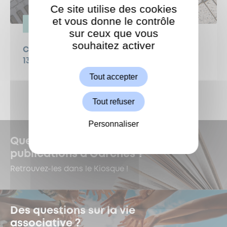
Ce site utilise des cookies
et vous donne le contrôle
ESPACE PUBLIC
sur ceux que vous
souhaitez activer
ShareThis est désactivé.
Campagne de curage des avaloirs - dès le
Autoriser
13 juillet
Tout accepter
Tout refuser
Personnaliser
Quelles sont les dernières
publications à Garches ?
Retrouvez-les dans le Kiosque !
Des questions sur la vie
associative ?