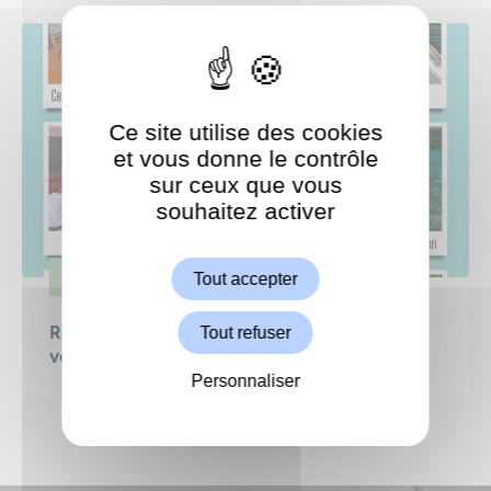
Ce site utilise des cookies
et vous donne le contrôle
sur ceux que vous
souhaitez activer
ShareThis est désactivé.
Autoriser
Tout accepter
JEUNESSE
Tout refuser
Retour en images sur la 3ᵉ semaine de
vacances des jeunes Garchois !
Personnaliser