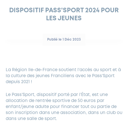
FERMETURES EXCEPTIONNELLES
DISPOSITIF PASS'SPORT 2024 POUR
HABITAT
LA MAISON D’AGLAÉ
INFORMATIONS PRATIQUES
VIE ÉCONOMIQUE
ESPACE COMMERÇANTS
LE BUDGET
BUDGET PARTICIPATIF
PARTENAIRES SOCIAUX
ANNÉE ANDRÉ MALRAUX À GARCHES 2026-2027
FONDS CULTUREL DE L’ERMITAGE
CULTE
ENVIRONNEMENT ET BIODIVERSITÉ
PLAN GRAND FROID
LES JEUNES
COMMUNICATIONS ADMINISTRATIVES
GÉRER MES DÉCHETS
LES AIDES
MIEUX CONSOMMER
VOTRE MAIRIE
PARTENAIRES INSTITUTIONNELS
ANCIENS COMBATTANTS ET MÉMOIRE
DÉVELOPPEMENT DURABLE
Publié le 1 Déc 2023
PANNEAUX D’AFFICHAGE LIBRE
EAU POTABLE ET ASSAINISSEMENT
INFORMATIONS PRATIQUES
SUBVENTIONS
GRÖBENZELL
ÉCONOMIES D’ÉNERGIE
DÉCLARATION DE CATASTROPHE NATURELLE
LE BEGM THÉTIS
UNE NAISSANCE, UN ARBRE
La Région Ile-de-France soutient l’accès au sport et à
la culture des jeunes Franciliens avec le Pass’Sport
NOUVEAUX ARRIVANTS
depuis 2021 !
PARCS ET SQUARES DE LA VILLE
Le Pass’Sport, dispositif porté par l’État, est une
LOCATION DE SALLES
allocation de rentrée sportive de 50 euros par
DEMANDE D’ABATTAGE
enfant/jeune adulte pour financer tout ou partie de
son inscription dans une association, dans un club ou
dans une salle de sport.
GESTION DU PATRIMOINE ARBORÉ