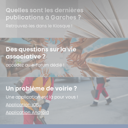
Quelles sont les dernières
publications à Garches ?
Retrouvez-les dans le Kiosque !
Des questions sur la vie
associative ?
accédez au e-forum dédié !
Un problème de voirie ?
Une application est là pour vous !
Application iOS
Application Android