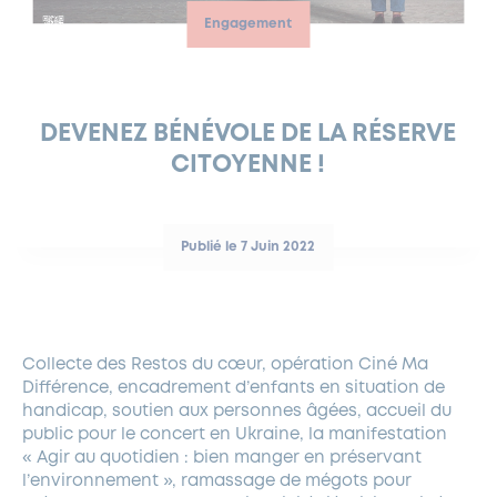
Engagement
FERMETURES EXCEPTIONNELLES
HABITAT
LA MAISON D’AGLAÉ
INFORMATIONS PRATIQUES
VIE ÉCONOMIQUE
ESPACE COMMERÇANTS
LE BUDGET
BUDGET PARTICIPATIF
PARTENAIRES SOCIAUX
ANNÉE ANDRÉ MALRAUX À GARCHES 2026-2027
FONDS CULTUREL DE L’ERMITAGE
CULTE
ENVIRONNEMENT ET BIODIVERSITÉ
PLAN GRAND FROID
COMMUNICATIONS ADMINISTRATIVES
GÉRER MES DÉCHETS
LES AIDES
MIEUX CONSOMMER
VOTRE MAIRIE
PARTENAIRES INSTITUTIONNELS
ANCIENS COMBATTANTS ET MÉMOIRE
DÉVELOPPEMENT DURABLE
DEVENEZ BÉNÉVOLE DE LA RÉSERVE
CITOYENNE !
PANNEAUX D’AFFICHAGE LIBRE
EAU POTABLE ET ASSAINISSEMENT
INFORMATIONS PRATIQUES
SUBVENTIONS
GRÖBENZELL
ÉCONOMIES D’ÉNERGIE
DÉCLARATION DE CATASTROPHE NATURELLE
LE BEGM THÉTIS
Publié le 7 Juin 2022
UNE NAISSANCE, UN ARBRE
NOUVEAUX ARRIVANTS
PARCS ET SQUARES DE LA VILLE
Collecte des Restos du cœur, opération Ciné Ma
LOCATION DE SALLES
Différence, encadrement d’enfants en situation de
DEMANDE D’ABATTAGE
handicap, soutien aux personnes âgées, accueil du
public pour le concert en Ukraine, la manifestation
« Agir au quotidien : bien manger en préservant
GESTION DU PATRIMOINE ARBORÉ
l’environnement », ramassage de mégots pour