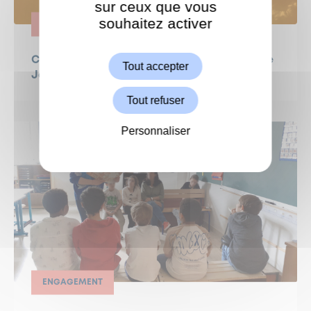
sur ceux que vous
souhaitez activer
ShareThis est désactivé.
ENGAGEMENT
Autoriser
CANICULE - semaine du 22 juin : la lettre de
Tout accepter
Jeanne Bécart, Maire de Garches
Tout refuser
Personnaliser
ENGAGEMENT