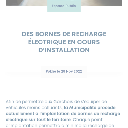
Espace Public
FERMETURES EXCEPTIONNELLES
HABITAT
LA MAISON D’AGLAÉ
INFORMATIONS PRATIQUES
VIE ÉCONOMIQUE
ESPACE COMMERÇANTS
LE BUDGET
BUDGET PARTICIPATIF
PARTENAIRES SOCIAUX
ANNÉE ANDRÉ MALRAUX À GARCHES 2026-2027
FONDS CULTUREL DE L’ERMITAGE
CULTE
ENVIRONNEMENT ET BIODIVERSITÉ
PLAN GRAND FROID
COMMUNICATIONS ADMINISTRATIVES
GÉRER MES DÉCHETS
LES AIDES
MIEUX CONSOMMER
VOTRE MAIRIE
PARTENAIRES INSTITUTIONNELS
ANCIENS COMBATTANTS ET MÉMOIRE
DÉVELOPPEMENT DURABLE
DES BORNES DE RECHARGE
ÉLECTRIQUE EN COURS
PANNEAUX D’AFFICHAGE LIBRE
EAU POTABLE ET ASSAINISSEMENT
INFORMATIONS PRATIQUES
SUBVENTIONS
GRÖBENZELL
D’INSTALLATION
ÉCONOMIES D’ÉNERGIE
DÉCLARATION DE CATASTROPHE NATURELLE
LE BEGM THÉTIS
UNE NAISSANCE, UN ARBRE
Publié le 28 Nov 2022
NOUVEAUX ARRIVANTS
PARCS ET SQUARES DE LA VILLE
LOCATION DE SALLES
Afin de permettre aux Garchois de s’équiper de
DEMANDE D’ABATTAGE
véhicules moins polluants,
la Municipalité procède
actuellement à l’implantation de bornes de recharge
GESTION DU PATRIMOINE ARBORÉ
électrique sur tout le territoire
. Chaque point
d’implantation permettra à minima la recharge de