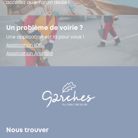
accédez au e-forum dédié !
Un problème de voirie ?
Une application est là pour vous !
Application iOS
Application Android
Nous trouver