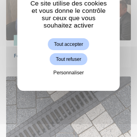
Ce site utilise des cookies
et vous donne le contrôle
sur ceux que vous
souhaitez activer
ShareThis est désactivé.
Autoriser
ESPACE PUBLIC
Tout accepter
Fermeture de l’A13
Tout refuser
Personnaliser