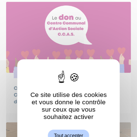
SOLIDARITÉ
Campagne de dons 2026 au profit du
Ce site utilise des cookies
Centre Communal d’Action Sociale (CCAS)
et vous donne le contrôle
de Garches
sur ceux que vous
souhaitez activer
ShareThis est désactivé.
Autoriser
Tout accepter