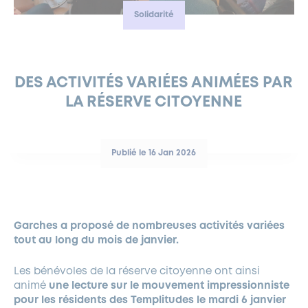
Solidarité
FERMETURES EXCEPTIONNELLES
HABITAT
LA MAISON D’AGLAÉ
INFORMATIONS PRATIQUES
VIE ÉCONOMIQUE
ESPACE COMMERÇANTS
LE BUDGET
BUDGET PARTICIPATIF
PARTENAIRES SOCIAUX
ANNÉE ANDRÉ MALRAUX À GARCHES 2026-2027
FONDS CULTUREL DE L’ERMITAGE
CULTE
ENVIRONNEMENT ET BIODIVERSITÉ
PLAN GRAND FROID
COMMUNICATIONS ADMINISTRATIVES
GÉRER MES DÉCHETS
LES AIDES
MIEUX CONSOMMER
VOTRE MAIRIE
PARTENAIRES INSTITUTIONNELS
ANCIENS COMBATTANTS ET MÉMOIRE
DÉVELOPPEMENT DURABLE
DES ACTIVITÉS VARIÉES ANIMÉES PAR
LA RÉSERVE CITOYENNE
PANNEAUX D’AFFICHAGE LIBRE
EAU POTABLE ET ASSAINISSEMENT
INFORMATIONS PRATIQUES
SUBVENTIONS
GRÖBENZELL
ÉCONOMIES D’ÉNERGIE
DÉCLARATION DE CATASTROPHE NATURELLE
LE BEGM THÉTIS
Publié le 16 Jan 2026
UNE NAISSANCE, UN ARBRE
NOUVEAUX ARRIVANTS
PARCS ET SQUARES DE LA VILLE
Garches a proposé de nombreuses activités variées
LOCATION DE SALLES
tout au long du mois de janvier.
DEMANDE D’ABATTAGE
Les bénévoles de la réserve citoyenne ont ainsi
animé
une lecture sur le mouvement impressionniste
GESTION DU PATRIMOINE ARBORÉ
pour les résidents des Templitudes le mardi 6 janvier