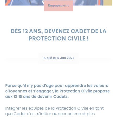
Engagement
FERMETURES EXCEPTIONNELLES
HABITAT
LA MAISON D’AGLAÉ
INFORMATIONS PRATIQUES
VIE ÉCONOMIQUE
ESPACE COMMERÇANTS
LE BUDGET
BUDGET PARTICIPATIF
PARTENAIRES SOCIAUX
ANNÉE ANDRÉ MALRAUX À GARCHES 2026-2027
FONDS CULTUREL DE L’ERMITAGE
CULTE
ENVIRONNEMENT ET BIODIVERSITÉ
PLAN GRAND FROID
COMMUNICATIONS ADMINISTRATIVES
GÉRER MES DÉCHETS
LES AIDES
MIEUX CONSOMMER
VOTRE MAIRIE
PARTENAIRES INSTITUTIONNELS
ANCIENS COMBATTANTS ET MÉMOIRE
DÉVELOPPEMENT DURABLE
DÈS 12 ANS, DEVENEZ CADET DE LA
PROTECTION CIVILE !
PANNEAUX D’AFFICHAGE LIBRE
EAU POTABLE ET ASSAINISSEMENT
INFORMATIONS PRATIQUES
SUBVENTIONS
GRÖBENZELL
ÉCONOMIES D’ÉNERGIE
DÉCLARATION DE CATASTROPHE NATURELLE
LE BEGM THÉTIS
Publié le 17 Jan 2024
UNE NAISSANCE, UN ARBRE
NOUVEAUX ARRIVANTS
PARCS ET SQUARES DE LA VILLE
Parce qu’il n’y pas d’âge pour apprendre les valeurs
LOCATION DE SALLES
citoyennes et s’engager, la Protection Civile propose
DEMANDE D’ABATTAGE
aux 12-15 ans de devenir Cadets.
Intégrer les équipes de la Protection Civile en tant
GESTION DU PATRIMOINE ARBORÉ
que Cadet c’est s’initier au secourisme et plus