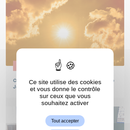
ENGAGEMENT
Ce site utilise des cookies
CANICULE - semaine du 22 juin : la lettre de
Jeanne Bécart, Maire de Garches
et vous donne le contrôle
sur ceux que vous
souhaitez activer
ShareThis est désactivé.
Autoriser
Tout accepter