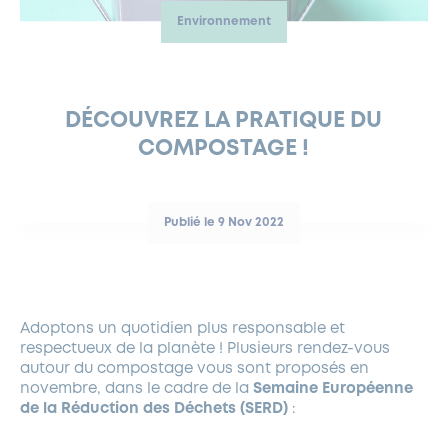
Environnement
FERMETURES EXCEPTIONNELLES
HABITAT
LA MAISON D’AGLAÉ
INFORMATIONS PRATIQUES
VIE ÉCONOMIQUE
ESPACE COMMERÇANTS
LE BUDGET
BUDGET PARTICIPATIF
PARTENAIRES SOCIAUX
ANNÉE ANDRÉ MALRAUX À GARCHES 2026-2027
FONDS CULTUREL DE L’ERMITAGE
CULTE
ENVIRONNEMENT ET BIODIVERSITÉ
PLAN GRAND FROID
COMMUNICATIONS ADMINISTRATIVES
GÉRER MES DÉCHETS
LES AIDES
MIEUX CONSOMMER
VOTRE MAIRIE
PARTENAIRES INSTITUTIONNELS
ANCIENS COMBATTANTS ET MÉMOIRE
DÉVELOPPEMENT DURABLE
DÉCOUVREZ LA PRATIQUE DU
COMPOSTAGE !
PANNEAUX D’AFFICHAGE LIBRE
EAU POTABLE ET ASSAINISSEMENT
INFORMATIONS PRATIQUES
SUBVENTIONS
GRÖBENZELL
ÉCONOMIES D’ÉNERGIE
DÉCLARATION DE CATASTROPHE NATURELLE
LE BEGM THÉTIS
Publié le 9 Nov 2022
UNE NAISSANCE, UN ARBRE
NOUVEAUX ARRIVANTS
PARCS ET SQUARES DE LA VILLE
Adoptons un quotidien plus responsable et
LOCATION DE SALLES
respectueux de la planète ! Plusieurs rendez-vous
DEMANDE D’ABATTAGE
autour du compostage vous sont proposés en
novembre, dans le cadre de la
Semaine Européenne
de la Réduction des Déchets (SERD)
:
GESTION DU PATRIMOINE ARBORÉ