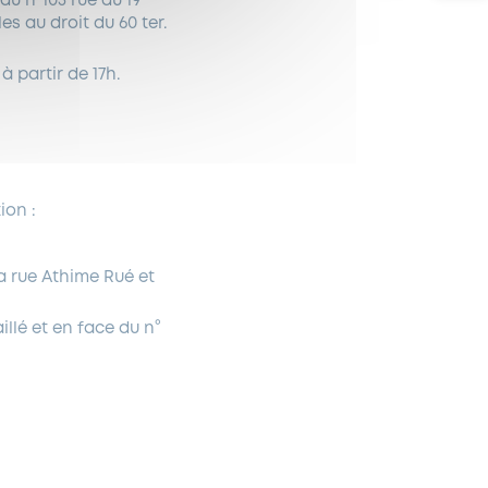
 du n°105 rue du 19
es au droit du 60 ter.
à partir de 17h.
ion :
la rue Athime Rué et
illé et en face du n°