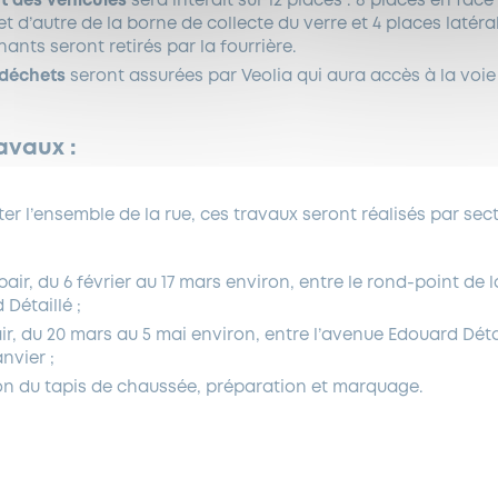
t des véhicules
sera interdit sur 12 places : 8 places en face
et d’autre de la borne de collecte du verre et 4 places latéral
ants seront retirés par la fourrière.
 déchets
seront assurées par Veolia qui aura accès à la voie 
avaux :
er l’ensemble de la rue, ces travaux seront réalisés par sect
pair, du 6 février au 17 mars environ, entre le rond-point de 
Détaillé ;
air, du 20 mars au 5 mai environ, entre l’avenue Edouard Déta
nvier ;
ion du tapis de chaussée, préparation et marquage.