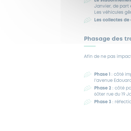
Le stationnemen
Janvier, de part 
Les véhicules gên
Les collectes de
Phasage des tr
Afin de ne pas impact
Phase 1
: côté im
l’avenue Edouard 
Phase 2
: côté p
60ter rue du 19 Ja
Phase 3
: réfect