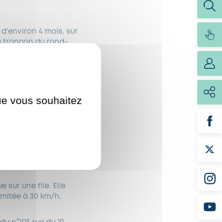
 d’environ 4 mois, sur
Le tronçon du rond-
au 3 mars, pour la
 place.
 de loisirs, d’un
circulation. Les
que vous souhaitez
 réalisés au second
 sur une file. Elle
limitée à 30 km/h.