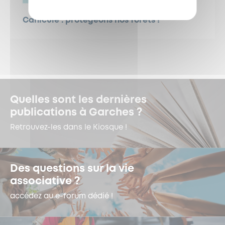
Canicule : protégeons nos forêts !
Quelles sont les dernières
publications à Garches ?
Retrouvez-les dans le Kiosque !
Des questions sur la vie
associative ?
accédez au e-forum dédié !