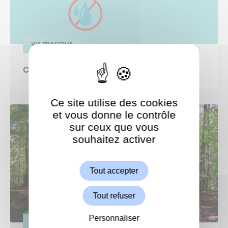
VIE PRATIQUE
Coupure d'eau en cours
Ce site utilise des cookies
et vous donne le contrôle
sur ceux que vous
souhaitez activer
ShareThis est désactivé.
Autoriser
Tout accepter
Tout refuser
Personnaliser
VIE PRATIQUE