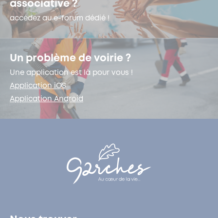
associative ?
accédez au e-forum dédié !
Un problème de voirie ?
Une application est là pour vous !
Application iOS
Application Android