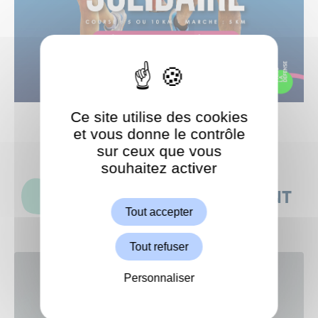
Ce site utilise des cookies
et vous donne le contrôle
sur ceux que vous
souhaitez activer
ShareThis est désactivé.
Autoriser
CES ACTUALITÉS POURRAIENT
Tout accepter
AUSSI VOUS INTÉRESSER
Tout refuser
Personnaliser