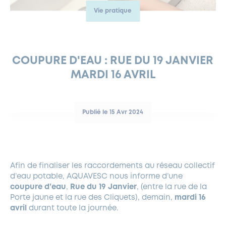
Vie pratique
FERMETURES EXCEPTIONNELLES
HABITAT
LA MAISON D’AGLAÉ
INFORMATIONS PRATIQUES
VIE ÉCONOMIQUE
ESPACE COMMERÇANTS
LE BUDGET
BUDGET PARTICIPATIF
PARTENAIRES SOCIAUX
ANNÉE ANDRÉ MALRAUX À GARCHES 2026-2027
FONDS CULTUREL DE L’ERMITAGE
CULTE
ENVIRONNEMENT ET BIODIVERSITÉ
PLAN GRAND FROID
COMMUNICATIONS ADMINISTRATIVES
GÉRER MES DÉCHETS
LES AIDES
MIEUX CONSOMMER
VOTRE MAIRIE
PARTENAIRES INSTITUTIONNELS
ANCIENS COMBATTANTS ET MÉMOIRE
DÉVELOPPEMENT DURABLE
COUPURE D'EAU : RUE DU 19 JANVIER
MARDI 16 AVRIL
PANNEAUX D’AFFICHAGE LIBRE
EAU POTABLE ET ASSAINISSEMENT
INFORMATIONS PRATIQUES
SUBVENTIONS
GRÖBENZELL
ÉCONOMIES D’ÉNERGIE
DÉCLARATION DE CATASTROPHE NATURELLE
LE BEGM THÉTIS
Publié le 15 Avr 2024
UNE NAISSANCE, UN ARBRE
NOUVEAUX ARRIVANTS
PARCS ET SQUARES DE LA VILLE
Afin de finaliser les raccordements au réseau collectif
LOCATION DE SALLES
d’eau potable, AQUAVESC nous informe d’une
DEMANDE D’ABATTAGE
coupure d’eau
,
Rue du 19 Janvier
, (entre la rue de la
Porte jaune et la rue des Cliquets), demain,
mardi 16
avril
durant toute la journée.
GESTION DU PATRIMOINE ARBORÉ