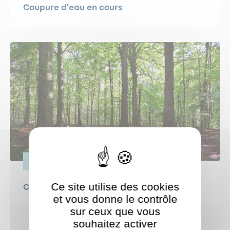
Coupure d'eau en cours
VIE PRATIQUE
Ce site utilise des cookies
Canicule : protégeons nos forêts !
et vous donne le contrôle
sur ceux que vous
souhaitez activer
ShareThis est désactivé.