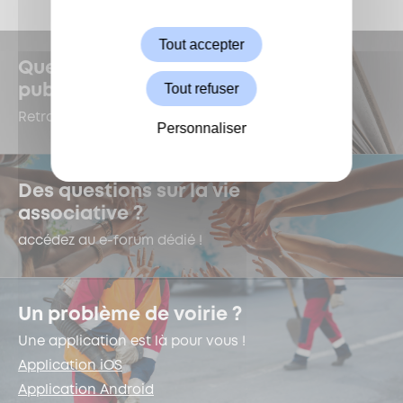
Autoriser
Tout accepter
Quelles sont les dernières
Tout refuser
publications à Garches ?
Retrouvez-les dans le Kiosque !
Personnaliser
Des questions sur la vie
associative ?
accédez au e-forum dédié !
Un problème de voirie ?
Une application est là pour vous !
Application iOS
Application Android