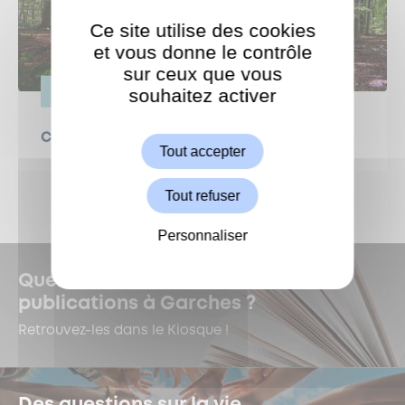
Ce site utilise des cookies
et vous donne le contrôle
sur ceux que vous
souhaitez activer
VIE PRATIQUE
ShareThis est désactivé.
Autoriser
Canicule : protégeons nos forêts !
Tout accepter
Tout refuser
Personnaliser
Quelles sont les dernières
publications à Garches ?
Retrouvez-les dans le Kiosque !