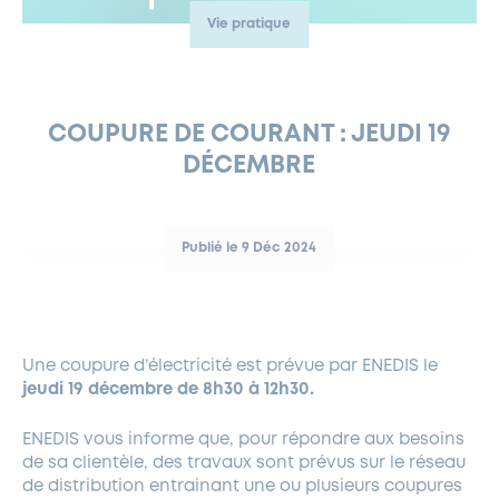
Vie pratique
FERMETURES EXCEPTIONNELLES
HABITAT
LA MAISON D’AGLAÉ
INFORMATIONS PRATIQUES
VIE ÉCONOMIQUE
ESPACE COMMERÇANTS
LE BUDGET
BUDGET PARTICIPATIF
PARTENAIRES SOCIAUX
ANNÉE ANDRÉ MALRAUX À GARCHES 2026-2027
FONDS CULTUREL DE L’ERMITAGE
CULTE
ENVIRONNEMENT ET BIODIVERSITÉ
PLAN GRAND FROID
COMMUNICATIONS ADMINISTRATIVES
GÉRER MES DÉCHETS
LES AIDES
MIEUX CONSOMMER
VOTRE MAIRIE
PARTENAIRES INSTITUTIONNELS
ANCIENS COMBATTANTS ET MÉMOIRE
DÉVELOPPEMENT DURABLE
COUPURE DE COURANT : JEUDI 19
DÉCEMBRE
PANNEAUX D’AFFICHAGE LIBRE
EAU POTABLE ET ASSAINISSEMENT
INFORMATIONS PRATIQUES
SUBVENTIONS
GRÖBENZELL
ÉCONOMIES D’ÉNERGIE
DÉCLARATION DE CATASTROPHE NATURELLE
LE BEGM THÉTIS
Publié le 9 Déc 2024
UNE NAISSANCE, UN ARBRE
NOUVEAUX ARRIVANTS
PARCS ET SQUARES DE LA VILLE
Une coupure d’électricité est prévue par ENEDIS le
LOCATION DE SALLES
jeudi 19 décembre de 8h30 à 12h30.
DEMANDE D’ABATTAGE
ENEDIS vous informe que, pour répondre aux besoins
de sa clientèle, des travaux sont prévus sur le réseau
GESTION DU PATRIMOINE ARBORÉ
de distribution entrainant une ou plusieurs coupures