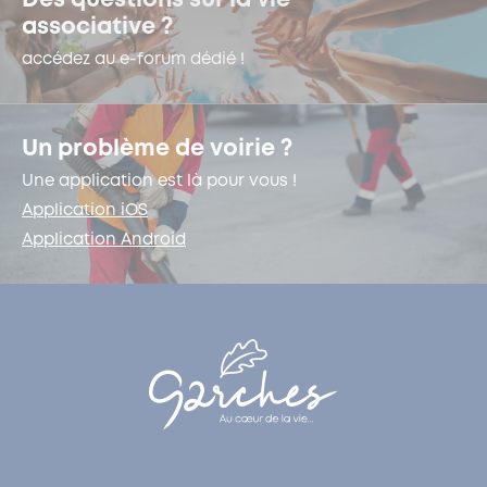
Des questions sur la vie
associative ?
accédez au e-forum dédié !
Un problème de voirie ?
Une application est là pour vous !
Application iOS
Application Android