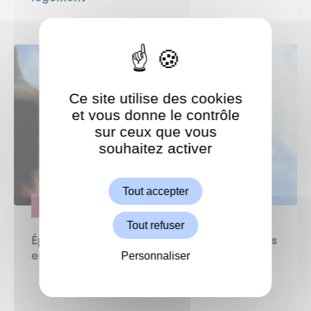
Ce site utilise des cookies
et vous donne le contrôle
sur ceux que vous
souhaitez activer
ShareThis est désactivé.
Autoriser
Tout accepter
SANTÉ
Tout refuser
Épisodes de fortes chaleurs : dispositifs mis
Personnaliser
en place par la Ville