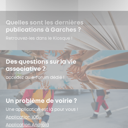
Quelles sont les dernières
publications à Garches ?
Retrouvez-les dans le Kiosque !
Des questions sur la vie
associative ?
accédez au e-forum dédié !
Un problème de voirie ?
Une application est là pour vous !
Application iOS
Application Android