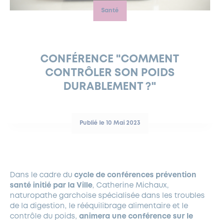
Santé
FERMETURES EXCEPTIONNELLES
HABITAT
LA MAISON D’AGLAÉ
INFORMATIONS PRATIQUES
VIE ÉCONOMIQUE
ESPACE COMMERÇANTS
LE BUDGET
BUDGET PARTICIPATIF
PARTENAIRES SOCIAUX
ANNÉE ANDRÉ MALRAUX À GARCHES 2026-2027
FONDS CULTUREL DE L’ERMITAGE
CULTE
ENVIRONNEMENT ET BIODIVERSITÉ
PLAN GRAND FROID
COMMUNICATIONS ADMINISTRATIVES
GÉRER MES DÉCHETS
LES AIDES
MIEUX CONSOMMER
VOTRE MAIRIE
PARTENAIRES INSTITUTIONNELS
ANCIENS COMBATTANTS ET MÉMOIRE
DÉVELOPPEMENT DURABLE
CONFÉRENCE "COMMENT
CONTRÔLER SON POIDS
PANNEAUX D’AFFICHAGE LIBRE
EAU POTABLE ET ASSAINISSEMENT
INFORMATIONS PRATIQUES
SUBVENTIONS
GRÖBENZELL
DURABLEMENT ?"
ÉCONOMIES D’ÉNERGIE
DÉCLARATION DE CATASTROPHE NATURELLE
LE BEGM THÉTIS
UNE NAISSANCE, UN ARBRE
Publié le 10 Mai 2023
NOUVEAUX ARRIVANTS
PARCS ET SQUARES DE LA VILLE
LOCATION DE SALLES
Dans le cadre du
cycle de conférences prévention
DEMANDE D’ABATTAGE
santé initié par la Ville
, Catherine Michaux,
naturopathe garchoise spécialisée dans les troubles
GESTION DU PATRIMOINE ARBORÉ
de la digestion, le rééquilibrage alimentaire et le
contrôle du poids,
animera une conférence sur le