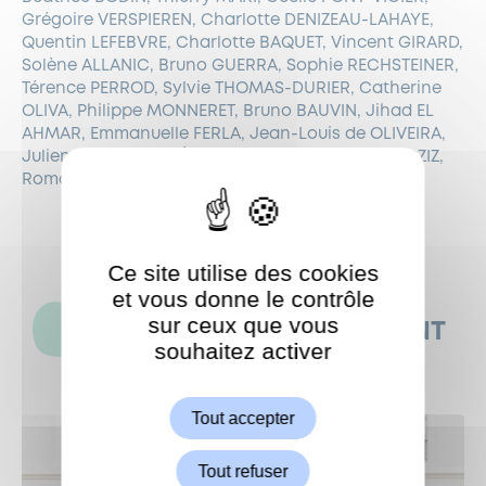
Grégoire VERSPIEREN, Charlotte DENIZEAU-LAHAYE,
Quentin LEFEBVRE, Charlotte BAQUET, Vincent GIRARD,
Solène ALLANIC, Bruno GUERRA, Sophie RECHSTEINER,
Térence PERROD, Sylvie THOMAS-DURIER, Catherine
OLIVA, Philippe MONNERET, Bruno BAUVIN, Jihad EL
AHMAR, Emmanuelle FERLA, Jean-Louis de OLIVEIRA,
Julien GROSSIORD, Émilie BRIAND, Jennifer BOUAZIZ,
Romain COYARD.
Ce site utilise des cookies
et vous donne le contrôle
sur ceux que vous
CES ACTUALITÉS POURRAIENT
souhaitez activer
ShareThis est désactivé.
AUSSI VOUS INTÉRESSER
Autoriser
Tout accepter
Tout refuser