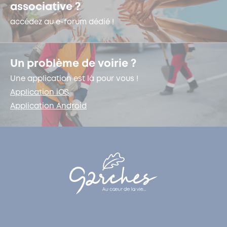
associative ?
accédez au e-forum dédié !
Un problème de voirie ?
Une application est là pour vous !
Application iOS
Application Android