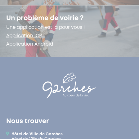
Un problème de voirie ?
Une application est là pour vous !
Application iOS
Application Android
Nous trouver
Hôtel de Ville de Garches