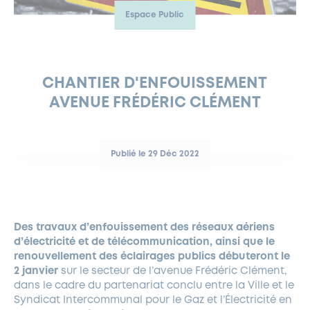
Espace Public
FERMETURES EXCEPTIONNELLES
HABITAT
LA MAISON D’AGLAÉ
INFORMATIONS PRATIQUES
VIE ÉCONOMIQUE
ESPACE COMMERÇANTS
LE BUDGET
BUDGET PARTICIPATIF
PARTENAIRES SOCIAUX
ANNÉE ANDRÉ MALRAUX À GARCHES 2026-2027
FONDS CULTUREL DE L’ERMITAGE
CULTE
ENVIRONNEMENT ET BIODIVERSITÉ
PLAN GRAND FROID
COMMUNICATIONS ADMINISTRATIVES
GÉRER MES DÉCHETS
LES AIDES
MIEUX CONSOMMER
VOTRE MAIRIE
PARTENAIRES INSTITUTIONNELS
ANCIENS COMBATTANTS ET MÉMOIRE
DÉVELOPPEMENT DURABLE
CHANTIER D'ENFOUISSEMENT
AVENUE FRÉDÉRIC CLÉMENT
PANNEAUX D’AFFICHAGE LIBRE
EAU POTABLE ET ASSAINISSEMENT
INFORMATIONS PRATIQUES
SUBVENTIONS
GRÖBENZELL
ÉCONOMIES D’ÉNERGIE
DÉCLARATION DE CATASTROPHE NATURELLE
LE BEGM THÉTIS
Publié le 29 Déc 2022
UNE NAISSANCE, UN ARBRE
NOUVEAUX ARRIVANTS
PARCS ET SQUARES DE LA VILLE
Des travaux d’enfouissement des réseaux aériens
LOCATION DE SALLES
d’électricité
et de télécommunication, ainsi que le
DEMANDE D’ABATTAGE
renouvellement des éclairages publics débuteront le
2 janvier
sur le secteur de l’avenue Frédéric Clément,
dans le cadre du partenariat conclu entre la Ville et le
GESTION DU PATRIMOINE ARBORÉ
Syndicat Intercommunal pour le Gaz et l’Électricité en