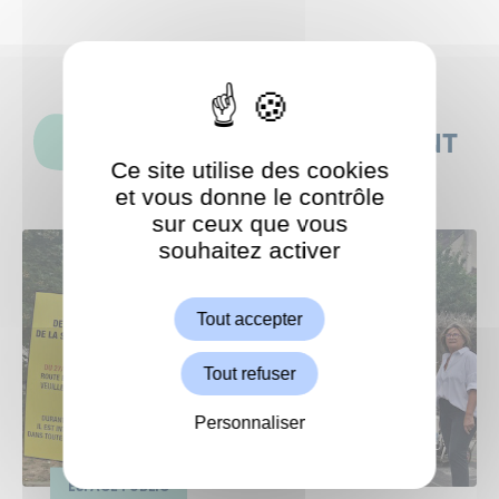
CES ACTUALITÉS POURRAIENT
Ce site utilise des cookies
AUSSI VOUS INTÉRESSER
et vous donne le contrôle
sur ceux que vous
souhaitez activer
ShareThis est désactivé.
Autoriser
Tout accepter
Tout refuser
Personnaliser
ESPACE PUBLIC