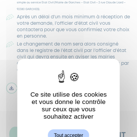
simple au service Etat Civil (Mairie de Garches – Etat Civil – 2 rue Claude Liard –
92380 GARCHES).
Après un délai d’un mois minimum à réception de
votre demande, l’officier d’état civil vous
contactera pour que vous confirmiez votre choix
en personne.
Le changement de nom sera alors consigné
dans le registre de l’état civil par l’officier d’état
civil qui devra ensuite en aviser les mairies
dépositaires des actes d’état civil concernés par
ce changement.
cerfa_16229-01
Ce site utilise des cookies
et vous donne le contrôle
sur ceux que vous
souhaitez activer
ShareThis est désactivé.
Autoriser
CES ACTUALITÉS POURRAIENT
Tout accepter