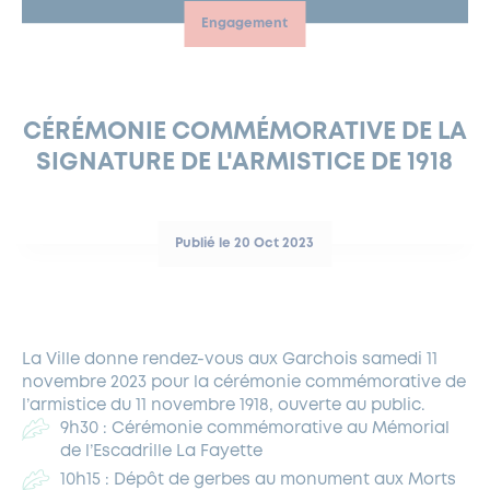
Engagement
FERMETURES EXCEPTIONNELLES
HABITAT
LA MAISON D’AGLAÉ
INFORMATIONS PRATIQUES
VIE ÉCONOMIQUE
ESPACE COMMERÇANTS
LE BUDGET
BUDGET PARTICIPATIF
PARTENAIRES SOCIAUX
ANNÉE ANDRÉ MALRAUX À GARCHES 2026-2027
FONDS CULTUREL DE L’ERMITAGE
CULTE
ENVIRONNEMENT ET BIODIVERSITÉ
PLAN GRAND FROID
COMMUNICATIONS ADMINISTRATIVES
GÉRER MES DÉCHETS
LES AIDES
MIEUX CONSOMMER
VOTRE MAIRIE
PARTENAIRES INSTITUTIONNELS
ANCIENS COMBATTANTS ET MÉMOIRE
DÉVELOPPEMENT DURABLE
CÉRÉMONIE COMMÉMORATIVE DE LA
SIGNATURE DE L'ARMISTICE DE 1918
PANNEAUX D’AFFICHAGE LIBRE
EAU POTABLE ET ASSAINISSEMENT
INFORMATIONS PRATIQUES
SUBVENTIONS
GRÖBENZELL
ÉCONOMIES D’ÉNERGIE
DÉCLARATION DE CATASTROPHE NATURELLE
LE BEGM THÉTIS
Publié le 20 Oct 2023
UNE NAISSANCE, UN ARBRE
NOUVEAUX ARRIVANTS
PARCS ET SQUARES DE LA VILLE
La Ville donne rendez-vous aux Garchois samedi 11
LOCATION DE SALLES
novembre 2023 pour la cérémonie commémorative de
DEMANDE D’ABATTAGE
l’armistice du 11 novembre 1918, ouverte au public.
9h30 : Cérémonie commémorative au Mémorial
de l’Escadrille La Fayette
GESTION DU PATRIMOINE ARBORÉ
1
0h15 : Dépôt de gerbes au monument aux Morts