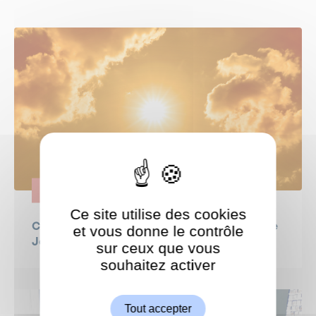
ENGAGEMENT
Ce site utilise des cookies
CANICULE - semaine du 22 juin : la lettre de
et vous donne le contrôle
Jeanne Bécart, Maire de Garches
sur ceux que vous
souhaitez activer
ShareThis est désactivé.
Autoriser
Tout accepter