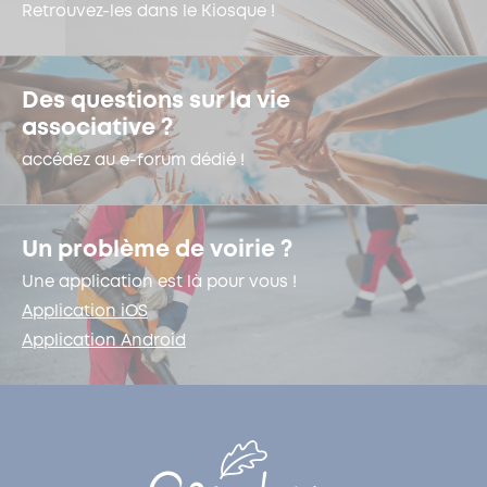
Retrouvez-les dans le Kiosque !
Des questions sur la vie
associative ?
accédez au e-forum dédié !
Un problème de voirie ?
Une application est là pour vous !
Application iOS
Application Android