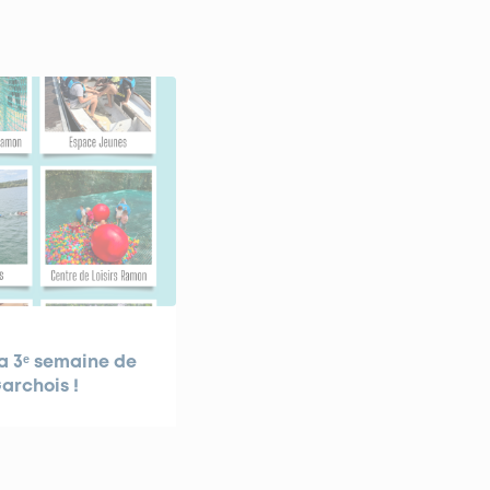
a 3ᵉ semaine de
archois !