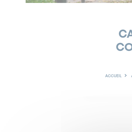
C
CO
ACCUEIL