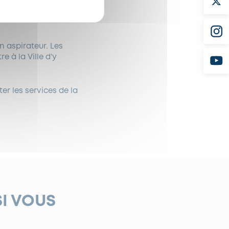
in aspirateur. Les
e à la Ville d’y
r les services de la
SI VOUS