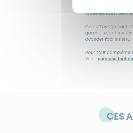
Quelles sont les r
Ce nettoyage peut e
garchois sont invité
accéder facilement.
Pour tout complément 
Ville :
services.techn
CES 