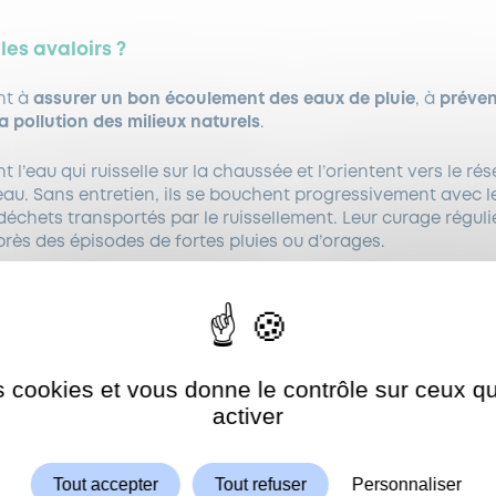
les avaloirs ?
nt à
assurer un bon écoulement des eaux de pluie
, à
préven
la pollution des milieux naturels
.
nt l’eau qui ruisselle sur la chaussée et l’orientent vers le ré
eau. Sans entretien, ils se bouchent progressivement avec les
 déchets transportés par le ruissellement. Leur curage régul
rès des épisodes de fortes pluies ou d’orages.
 la prochaine campagne ?
oyage en profondeur des avaloirs est
en cours
. Elle a déb
 janvier) et se déroulera sur une période de trois semaines
.
es cookies et vous donne le contrôle sur ceux 
Autoriser
ShareThis est désactivé.
activer
e Espace public
est également prévu pour nettoyer les abor
ion de la SEVESC. Les agents du service Espace public réali
emble du domaine public communal.
Tout accepter
Tout refuser
Personnaliser