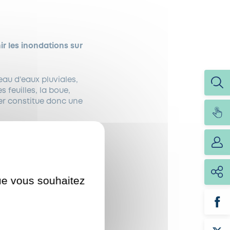
ir les inondations sur
seau d’eaux pluviales,
 feuilles, la boue,
ier constitue donc une
uté
la semaine
que vous souhaitez
ds des avaloirs et
seront les mêmes