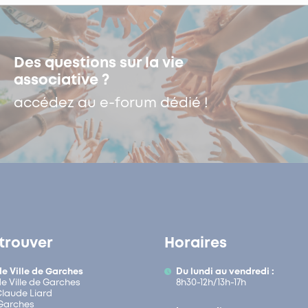
Des questions sur la vie
associative ?
accédez au e-forum dédié !
trouver
Horaires
de Ville de Garches
Du lundi au vendredi :
de Ville de Garches
8h30-12h/13h-17h
 Claude Liard
Garches