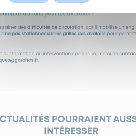
ecommandations pour les riverains ?
ntraîner des
difficultés de circulation
, car il mobilise un eng
s à
ne pas stationner sur les grilles des avaloirs
pour permettr
d’information ou intervention spécifique, merci de contacte
iques@garches.fr
.
ACTUALITÉS POURRAIENT AUS
INTÉRESSER