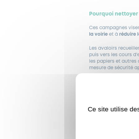
Pourquoi nettoyer 
Ces campagnes vise
la voirie
et à
réduire 
Les avaloirs recueille
puis vers les cours d’
les papiers et autres
mesure de sécurité ap
Quand est prévue
La campagne de nett
dernière (celle du 19
Ce site utilise d
Un
passage du servic
contrôler l’intervent
opérations sur l’ens