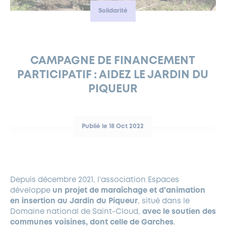
Solidarité
FERMETURES EXCEPTIONNELLES
HABITAT
LA MAISON D’AGLAÉ
INFORMATIONS PRATIQUES
VIE ÉCONOMIQUE
ESPACE COMMERÇANTS
LE BUDGET
BUDGET PARTICIPATIF
PARTENAIRES SOCIAUX
ANNÉE ANDRÉ MALRAUX À GARCHES 2026-2027
FONDS CULTUREL DE L’ERMITAGE
CULTE
ENVIRONNEMENT ET BIODIVERSITÉ
PLAN GRAND FROID
COMMUNICATIONS ADMINISTRATIVES
GÉRER MES DÉCHETS
LES AIDES
MIEUX CONSOMMER
VOTRE MAIRIE
PARTENAIRES INSTITUTIONNELS
ANCIENS COMBATTANTS ET MÉMOIRE
DÉVELOPPEMENT DURABLE
CAMPAGNE DE FINANCEMENT
PARTICIPATIF : AIDEZ LE JARDIN DU
PANNEAUX D’AFFICHAGE LIBRE
EAU POTABLE ET ASSAINISSEMENT
INFORMATIONS PRATIQUES
SUBVENTIONS
GRÖBENZELL
PIQUEUR
ÉCONOMIES D’ÉNERGIE
DÉCLARATION DE CATASTROPHE NATURELLE
LE BEGM THÉTIS
UNE NAISSANCE, UN ARBRE
Publié le 18 Oct 2022
NOUVEAUX ARRIVANTS
PARCS ET SQUARES DE LA VILLE
LOCATION DE SALLES
Depuis décembre 2021, l’association Espaces
DEMANDE D’ABATTAGE
développe
un projet de maraîchage et d’animation
en insertion au Jardin du Piqueur
, situé dans le
GESTION DU PATRIMOINE ARBORÉ
Domaine national de Saint-Cloud,
avec le soutien des
communes voisines, dont celle de Garches
.