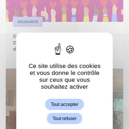
SOLIDARITÉ
Campagne de dons 2026 au profit du
Centre Communal d’Action Sociale (CCAS)
de Garches
Ce site utilise des cookies
et vous donne le contrôle
sur ceux que vous
souhaitez activer
ShareThis est désactivé.
Autoriser
Tout accepter
Tout refuser