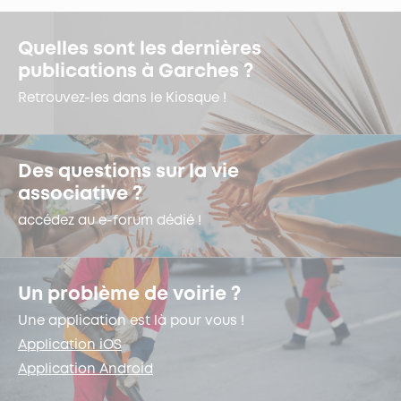
Quelles sont les dernières
publications à Garches ?
Retrouvez-les dans le Kiosque !
Des questions sur la vie
associative ?
accédez au e-forum dédié !
Un problème de voirie ?
Une application est là pour vous !
Application iOS
Application Android