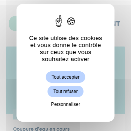
CES ACTUALITÉS POURRAIENT
AUSSI VOUS INTÉRESSER
Ce site utilise des cookies
et vous donne le contrôle
sur ceux que vous
souhaitez activer
ShareThis est désactivé.
Autoriser
Tout accepter
Tout refuser
Personnaliser
VIE PRATIQUE
Coupure d'eau en cours