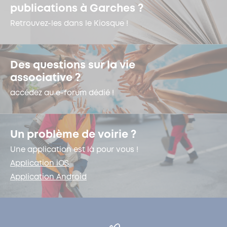
publications à Garches ?
Retrouvez-les dans le Kiosque !
Des questions sur la vie
associative ?
accédez au e-forum dédié !
Un problème de voirie ?
Une application est là pour vous !
Application iOS
Application Android