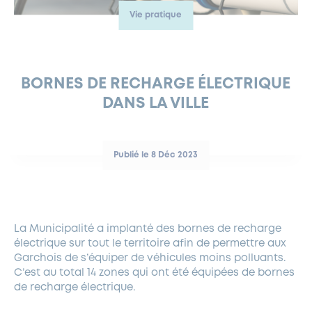
Vie pratique
FERMETURES EXCEPTIONNELLES
HABITAT
LA MAISON D’AGLAÉ
INFORMATIONS PRATIQUES
VIE ÉCONOMIQUE
ESPACE COMMERÇANTS
LE BUDGET
BUDGET PARTICIPATIF
PARTENAIRES SOCIAUX
ANNÉE ANDRÉ MALRAUX À GARCHES 2026-2027
FONDS CULTUREL DE L’ERMITAGE
CULTE
ENVIRONNEMENT ET BIODIVERSITÉ
PLAN GRAND FROID
COMMUNICATIONS ADMINISTRATIVES
GÉRER MES DÉCHETS
LES AIDES
MIEUX CONSOMMER
VOTRE MAIRIE
PARTENAIRES INSTITUTIONNELS
ANCIENS COMBATTANTS ET MÉMOIRE
DÉVELOPPEMENT DURABLE
BORNES DE RECHARGE ÉLECTRIQUE
DANS LA VILLE
PANNEAUX D’AFFICHAGE LIBRE
EAU POTABLE ET ASSAINISSEMENT
INFORMATIONS PRATIQUES
SUBVENTIONS
GRÖBENZELL
ÉCONOMIES D’ÉNERGIE
DÉCLARATION DE CATASTROPHE NATURELLE
LE BEGM THÉTIS
Publié le 8 Déc 2023
UNE NAISSANCE, UN ARBRE
NOUVEAUX ARRIVANTS
PARCS ET SQUARES DE LA VILLE
La Municipalité a implanté des bornes de recharge
LOCATION DE SALLES
électrique sur tout le territoire afin de permettre aux
DEMANDE D’ABATTAGE
Garchois de s’équiper de véhicules moins polluants.
C’est au total 14 zones qui ont été équipées de bornes
de recharge électrique.
GESTION DU PATRIMOINE ARBORÉ