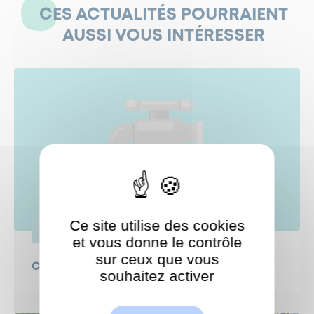
CES ACTUALITÉS POURRAIENT
AUSSI VOUS INTÉRESSER
Ce site utilise des cookies
VIE PRATIQUE
et vous donne le contrôle
sur ceux que vous
Coupure d'eau en cours
souhaitez activer
ShareThis est désactivé.
Autoriser