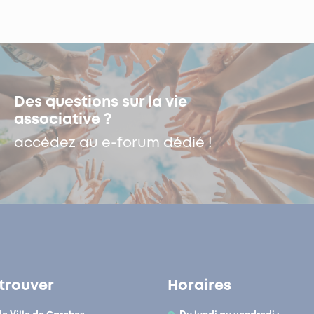
Des questions sur la vie
associative ?
accédez au e-forum dédié !
trouver
Horaires