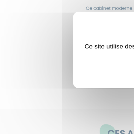
Ce cabinet moderne r
Thibaut Fraulau
Maëva Geslin
Hervé Thabo
Ce site utilise d
Que ce soit pour un
s
prête à vous accompa
Pour les contacter : 0