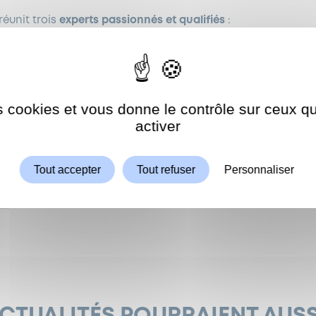
éunit trois
experts passionnés et qualifiés
:
d
es cookies et vous donne le contrôle sur ceux 
Autoriser
ShareThis est désactivé.
activer
uivi sportif
, une
rééducation
ou un
accompagnement santé
gner avec professionnalisme et bienveillance.
Tout accepter
Tout refuser
Personnaliser
9 54 78 06 34