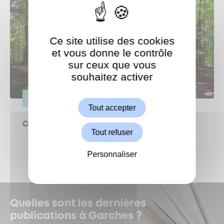
Ce site utilise des cookies
et vous donne le contrôle
sur ceux que vous
souhaitez activer
ShareThis est désactivé.
Autoriser
VIE PRATIQUE
Tout accepter
Canicule : protégeons nos forêts !
Tout refuser
Personnaliser
Quelles sont les dernières
publications à Garches ?