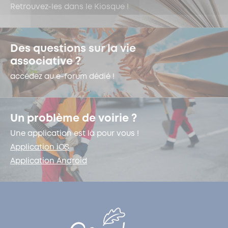
Retrouvez-les dans le Kiosque !
Des questions sur la vie
associative ?
accédez au e-forum dédié !
Un problème de voirie ?
Une application est là pour vous !
Application iOS
Application Android