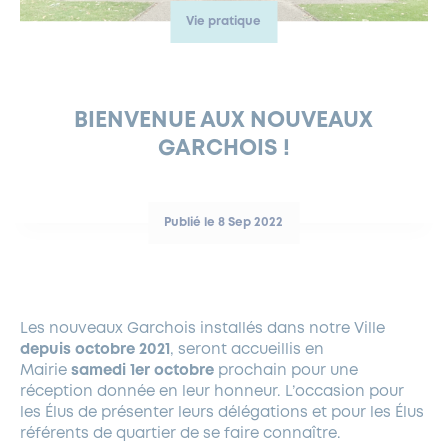
Vie pratique
FERMETURES EXCEPTIONNELLES
HABITAT
LA MAISON D’AGLAÉ
INFORMATIONS PRATIQUES
VIE ÉCONOMIQUE
ESPACE COMMERÇANTS
LE BUDGET
BUDGET PARTICIPATIF
PARTENAIRES SOCIAUX
ANNÉE ANDRÉ MALRAUX À GARCHES 2026-2027
FONDS CULTUREL DE L’ERMITAGE
CULTE
ENVIRONNEMENT ET BIODIVERSITÉ
PLAN GRAND FROID
COMMUNICATIONS ADMINISTRATIVES
GÉRER MES DÉCHETS
LES AIDES
MIEUX CONSOMMER
VOTRE MAIRIE
PARTENAIRES INSTITUTIONNELS
ANCIENS COMBATTANTS ET MÉMOIRE
DÉVELOPPEMENT DURABLE
BIENVENUE AUX NOUVEAUX
GARCHOIS !
PANNEAUX D’AFFICHAGE LIBRE
EAU POTABLE ET ASSAINISSEMENT
INFORMATIONS PRATIQUES
SUBVENTIONS
GRÖBENZELL
ÉCONOMIES D’ÉNERGIE
DÉCLARATION DE CATASTROPHE NATURELLE
LE BEGM THÉTIS
Publié le 8 Sep 2022
UNE NAISSANCE, UN ARBRE
NOUVEAUX ARRIVANTS
PARCS ET SQUARES DE LA VILLE
Les nouveaux Garchois installés dans notre Ville
LOCATION DE SALLES
depuis octobre 2021
, seront accueillis en
DEMANDE D’ABATTAGE
Mairie
samedi 1er octobre
prochain pour une
réception donnée en leur honneur. L’occasion pour
les Élus de présenter leurs délégations et pour les Élus
GESTION DU PATRIMOINE ARBORÉ
référents de quartier de se faire connaître.