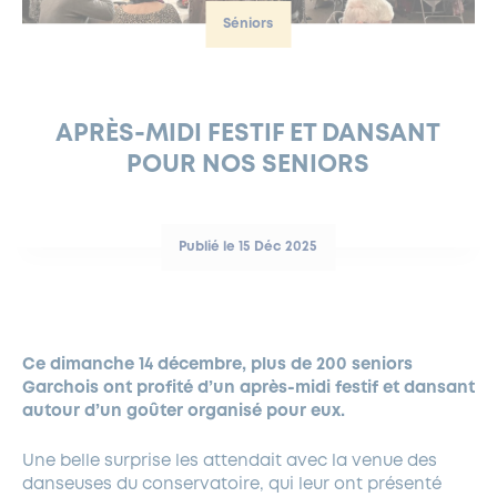
Séniors
FERMETURES EXCEPTIONNELLES
HABITAT
LA MAISON D’AGLAÉ
INFORMATIONS PRATIQUES
VIE ÉCONOMIQUE
ESPACE COMMERÇANTS
LE BUDGET
BUDGET PARTICIPATIF
PARTENAIRES SOCIAUX
ANNÉE ANDRÉ MALRAUX À GARCHES 2026-2027
FONDS CULTUREL DE L’ERMITAGE
CULTE
ENVIRONNEMENT ET BIODIVERSITÉ
PLAN GRAND FROID
COMMUNICATIONS ADMINISTRATIVES
GÉRER MES DÉCHETS
LES AIDES
MIEUX CONSOMMER
VOTRE MAIRIE
PARTENAIRES INSTITUTIONNELS
ANCIENS COMBATTANTS ET MÉMOIRE
DÉVELOPPEMENT DURABLE
APRÈS-MIDI FESTIF ET DANSANT
POUR NOS SENIORS
PANNEAUX D’AFFICHAGE LIBRE
EAU POTABLE ET ASSAINISSEMENT
INFORMATIONS PRATIQUES
SUBVENTIONS
GRÖBENZELL
ÉCONOMIES D’ÉNERGIE
DÉCLARATION DE CATASTROPHE NATURELLE
LE BEGM THÉTIS
Publié le 15 Déc 2025
UNE NAISSANCE, UN ARBRE
NOUVEAUX ARRIVANTS
PARCS ET SQUARES DE LA VILLE
Ce dimanche 14 décembre, plus de 200 seniors
LOCATION DE SALLES
Garchois ont profité d’un après-midi festif et dansant
DEMANDE D’ABATTAGE
autour d’un goûter organisé pour eux.
Une belle surprise les attendait avec la venue des
GESTION DU PATRIMOINE ARBORÉ
danseuses du conservatoire, qui leur ont présenté