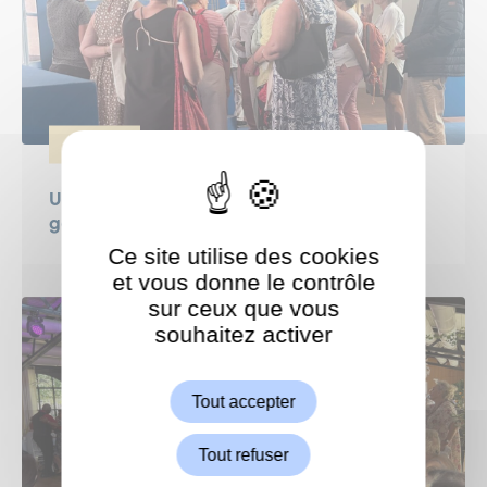
SÉNIORS
Une sortie culturelle pour les seniors
garchois
Ce site utilise des cookies
et vous donne le contrôle
sur ceux que vous
souhaitez activer
ShareThis est désactivé.
Autoriser
Tout accepter
Tout refuser