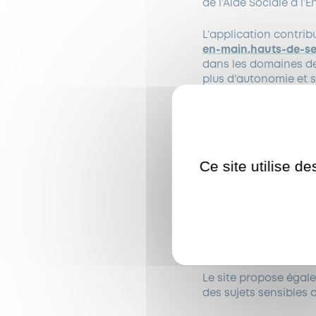
de l’Aide Sociale à l
L’application contribu
en-main.hauts-de-sei
dans les domaines de 
plus d’autonomie et s
L’application compre
jeunes bénéficiant d’
Ce site utilise d
des informations
sociale ou de fra
mobilité….
des espaces sécu
majorité et prop
dans les SST.
Le site propose égale
des sujets sensibles 