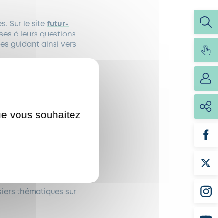
s. Sur le site
futur-
nses à leurs questions
es guidant ainsi vers
isés destinés aux
que vous souhaitez
ation d’exclusion
ssionnelle, formation,
ntretien de pré-
SE et leurs référents
siers thématiques sur