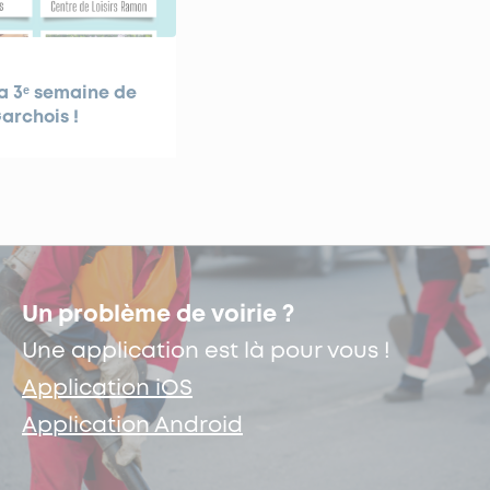
a 3ᵉ semaine de
archois !
Un problème de voirie ?
Une application est là pour vous !
Application iOS
Application Android