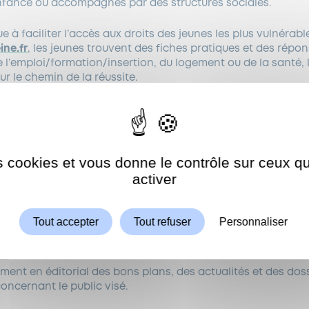
’Enfance ou accompagnés par des structures sociales.
e à faciliter l’accès aux droits des jeunes les plus vulnérable
ne.fr
, les jeunes trouvent des fiches pratiques et des répo
l’emploi/formation/insertion, du logement ou de la santé, l
ur le chemin de la réussite.
nd une partie accessible à tous ainsi que des espaces sécur
une mesure de protection de l’enfance. On peut y trouver :
es cookies et vous donne le contrôle sur ceux 
 générales relatives aux préoccupations des jeunes en situ
Autoriser
ShareThis est désactivé.
activer
gilité sur plusieurs volets : santé, logement, insertion profe
risés offrant des informations pratiques notamment sur l’e
Tout accepter
Tout refuser
Personnaliser
osant un canal d’échanges numérique entre les jeunes de l’A
ment en éditorial des bons plans, des actualités et des dos
concernant le public visé.