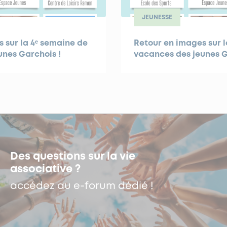
JEUNESSE
 sur la 4ᵉ semaine de
Retour en images sur l
unes Garchois !
vacances des jeunes G
Des questions sur la vie
associative ?
accédez au e-forum dédié !